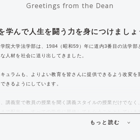
Greetings from the Dean
を学んで人生を闘う力を身につけましょ
学院大学法学部は、1984（昭和59）年に道内3番目の法学
為な人材を社会に送り出してきました。
リキュラムも、よりよい教育を皆さんに提供できるよう改変を
ができるようにしています。
た、講義室で教員の授業を聞く講義スタイルの授業だけでなく
次まで配当し、すべての学生に履修してもらうこととしていま
基礎ゼミナールで学修ノウハウを学び、2年次以上は、自分で
もっと読む
ることができる専門ゼミナールを履修することになります。専
取り組むアドバンストゼミナール、模擬裁判ゼミナールなども