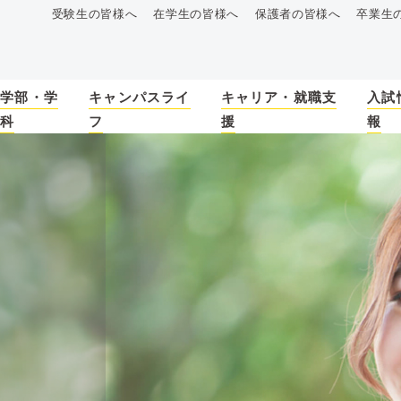
受験生の皆様へ
在学生の皆様へ
保護者の皆様へ
卒業生
学部・学
キャンパスライ
キャリア・就職支
入試
科
フ
援
報