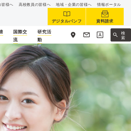
の皆様へ
高校教員の皆様へ
地域・企業の皆様へ
情報ポータル
デジタルパンフ
資料請求
情
国際交
研究活
サ
検
イ
索
流
動
ト
内