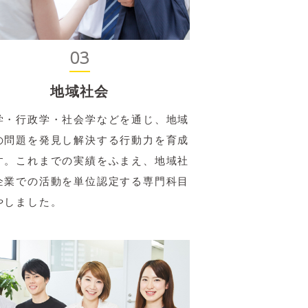
、「ビジネスマナー」という科目を
てもらっています。
03
のように幅広く科目を展開していま
ているところがあるかもしれませ
地域社会
て社会に送り出すのに必要とあら
学・行政学・社会学などを通じ、地域
きました。ただ単位を揃えて卒業し
の問題を発見し解決する行動力を育成
してやろう！ 支払った授業料の元
す。これまでの実績をふまえ、地域社
企業での活動を単位認定する専門科目
やしました。