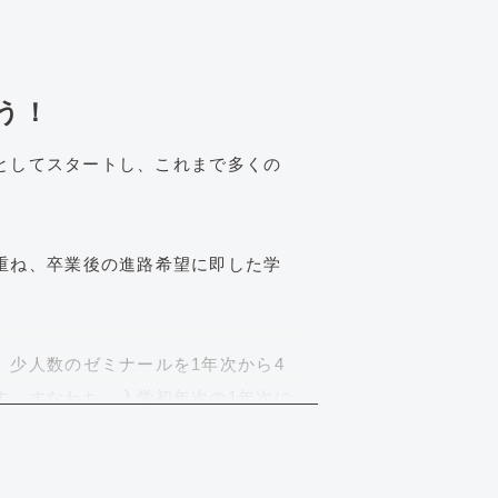
う！
部としてスタートし、これまで多くの
重ね、卒業後の進路希望に即した学
、少人数のゼミナールを1年次から4
す。すなわち、入学初年次の1年次に
選択した一科目について見識をより深
門ゼミナールとは別に、特定の課題
用意しました。