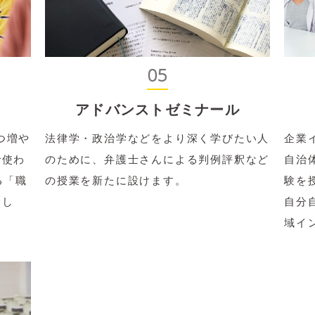
05
アドバンストゼミナール
つ増や
法律学・政治学などをより深く学びたい人
企業
で使わ
のために、弁護士さんによる判例評釈など
自治
る「職
の授業を新たに設けます。
験を
まし
自分
域イ