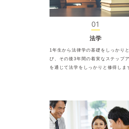
ま
設
01
札
す
法学
ん
1年生から法律学の基礎をしっかり
ば
び、その後3年間の着実なステップ
た
を通じて法学をしっかりと修得しま
は