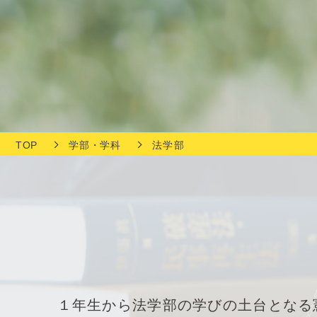
文
へ
TOP
学部・学科
法学部
１年生から法学部の学びの土台となる