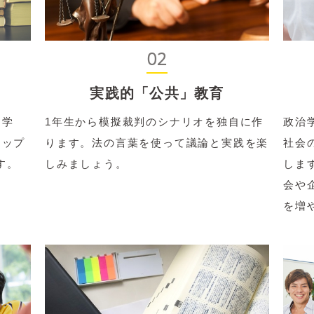
た、学生の皆さんに、就職に向けての意識を高めてもらおうと
け、いろんな職業人に登壇いただいて、職業の魅力などを語っ
02
幌学院大学法学部は、学生の皆さんのニーズに応えるべく、こ
。本学は決して大きな大学ではありませんので、少々背伸びし
実践的「公共」教育
。しかし、入学してきてくれた学生の皆さんを有為な人材とし
と学
1年生から模擬裁判のシナリオを独自に作
政治
、かりに法学部らしからぬ科目であっても、いとわず開講して
アップ
ります。法の言葉を使って議論と実践を楽
社会
い、というのではなく、本学から提供されるものを存分に活用
す。
しみましょう。
しま
取るぞ！ といった人に来てもらえると嬉しいです。
会や
を増