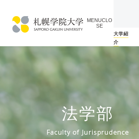
本
ペ
文
ー
MENU
CLO
へ
ジ
SE
メ
の
大学紹
札
ニ
ト
介
幌
ュ
ッ
学
ー
プ
院
へ
に
大
戻
学
る
メ
ニ
法学部
ュ
ー
へ
Faculty of Jurisprudence
本