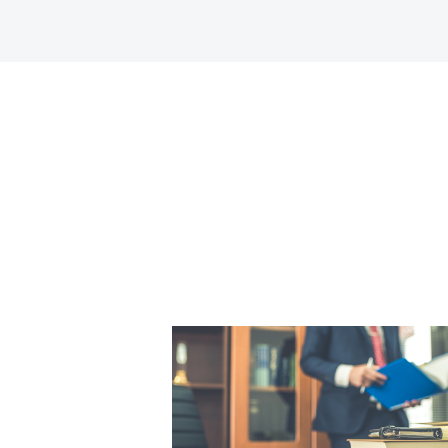
法
設
や
大
い
う
テ
く
法
い
も