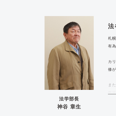
法
札幌
有
カ
修
ま
年
法学部長
は
神谷 章生
め
に