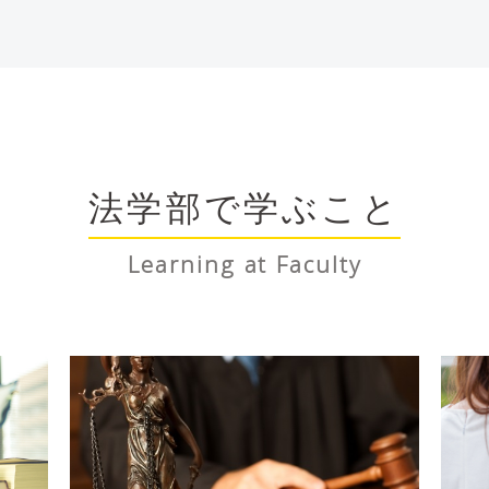
学部では、公務員や警察官、消防士などを志望する学生が比較
けています。近年の採用試験では筆記だけでなく面接も重視さ
消防、市役所のOBの方に模擬面接をお願いして、面接指導も
学4年間では、学修に励むことが最重要であることはもちろん
法学部で学ぶこと
ろんな活動に積極的にかかわっておくことが、就活対策の意味
Learning at Faculty
した学内外の活動を評価して単位認定するための受け皿科目も
イク（聴覚障碍学生への補助）や、学外での海浜清掃、北海道
の学生が参加しています。
学部ではありますが、社会に出てからのことも考えて、リメデ
ます。たとえば、英語や数学は教養科目として、もともとあり
、英語や数学担当の元高校教員に講師をお願いして、基礎学力