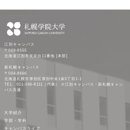
札
江別キャンパス
幌
〒069-8555
学
北海道江別市文京台11番地 [本部]
院
新札幌キャンパス
大
〒004-8666
学
北海道札幌市厚別区厚別中央1条5丁目1-1
TEL 011-386-8111［代表］ ※江別キャンパス・新札幌キャン
パス共通
サ
大学紹介
イ
学部・学科
ト
キャンパスライフ
マ