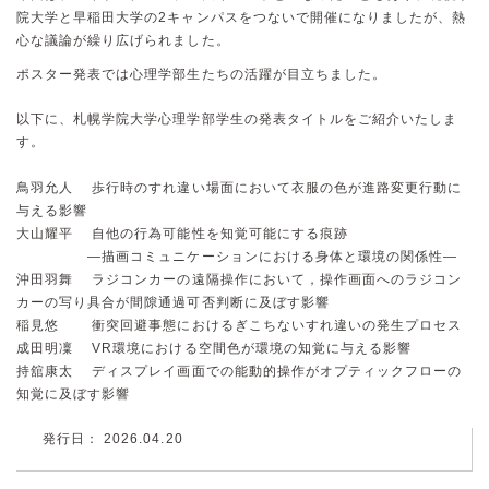
院大学と早稲田大学の2キャンパスをつないで開催になりましたが、熱
心な議論が繰り広げられました。
ポスター発表では心理学部生たちの活躍が目立ちました。
以下に、札幌学院大学心理学部学生の発表タイトルをご紹介いたしま
す。
鳥羽允人 歩行時のすれ違い場面において衣服の色が進路変更行動に
与える影響
大山耀平 自他の行為可能性を知覚可能にする痕跡
—描画コミュニケーションにおける身体と環境の関係性—
沖田羽舞 ラジコンカーの遠隔操作において，操作画面へのラジコン
カーの写り具合が間隙通過可否判断に及ぼす影響
稲見悠 衝突回避事態におけるぎこちないすれ違いの発生プロセス
成田明凜 VR環境における空間色が環境の知覚に与える影響
持舘康太 ディスプレイ画面での能動的操作がオプティックフローの
知覚に及ぼす影響
発行日： 2026.04.20