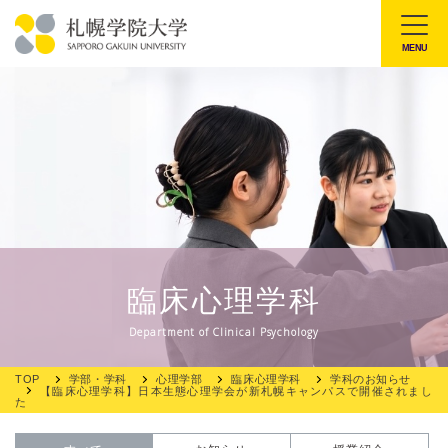
本
文
MENU
札
へ
幌
メ
学
ニ
院
ュ
大
ー
学
へ
臨床心理学科
Department of Clinical Psychology
TOP
学部・学科
心理学部
臨床心理学科
学科のお知らせ
【臨床心理学科】日本生態心理学会が新札幌キャンパスで開催されまし
た