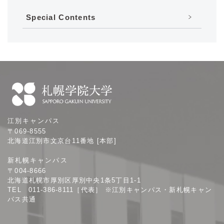
Special Contents
札
江別キャンパス
幌
〒069-8555
学
北海道江別市文京台11番地 [本部]
院
新札幌キャンパス
大
〒004-8666
学
北海道札幌市厚別区厚別中央1条5丁目1-1
TEL 011-386-8111［代表］ ※江別キャンパス・新札幌キャン
パス共通