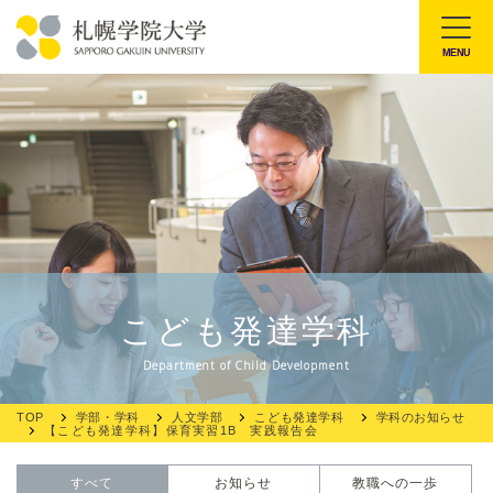
本
文
MENU
札
へ
幌
メ
学
ニ
院
ュ
大
ー
学
へ
こども発達学科
Department of Child Development
TOP
学部・学科
人文学部
こども発達学科
学科のお知らせ
【こども発達学科】保育実習1B 実践報告会
すべて
お知らせ
教職への一歩