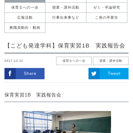
保育士への一歩
授業・課外活動
ゼミ・卒論研究
広報活動
行事出来事など
こ発の卒業生
教職員動向・動画
【こども発達学科】保育実習1B 実践報告会
2017.12.11
保育士への一歩
授業・課外活動
Share
Tweet
保育実習1B 実践報告会