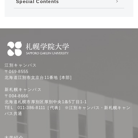
Special Contents
札
江別キャンパス
幌
〒069-8555
学
北海道江別市文京台11番地 [本部]
院
新札幌キャンパス
大
〒004-8666
学
北海道札幌市厚別区厚別中央1条5丁目1-1
TEL 011-386-8111［代表］ ※江別キャンパス・新札幌キャン
パス共通
サ
大学紹介