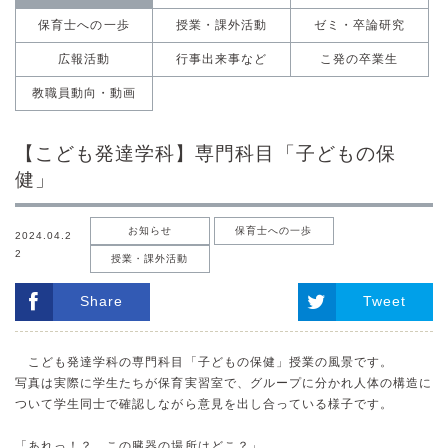
保育士への一歩
授業・課外活動
ゼミ・卒論研究
広報活動
行事出来事など
こ発の卒業生
教職員動向・動画
【こども発達学科】専門科目「子どもの保
健」
お知らせ
保育士への一歩
2024.04.2
2
授業・課外活動
Share
Tweet
こども発達学科の専門科目「子どもの保健」授業の風景です。
写真は実際に学生たちが保育実習室で、グループに分かれ人体の構造に
ついて学生同士で確認しながら意見を出し合っている様子です。
「あれっ！？ この臓器の場所はどこ？」