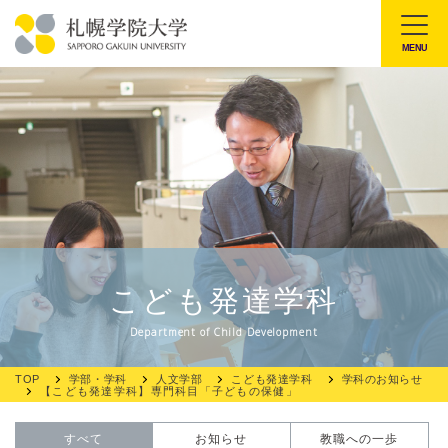
本
文
MENU
札
へ
幌
メ
学
ニ
院
ュ
大
ー
学
へ
こども発達学科
Department of Child Development
TOP
学部・学科
人文学部
こども発達学科
学科のお知らせ
【こども発達学科】専門科目「子どもの保健」
すべて
お知らせ
教職への一歩