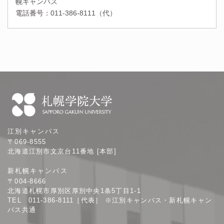
幌キャンパス
電話番号：011-386-8111（代）
札
江別キャンパス
幌
〒069-8555
学
北海道江別市文京台11番地 [本部]
院
新札幌キャンパス
大
〒004-8666
学
北海道札幌市厚別区厚別中央1条5丁目1-1
TEL 011-386-8111［代表］ ※江別キャンパス・新札幌キャン
パス共通