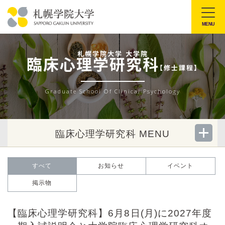
本
文
MENU
札
へ
幌
メ
札幌学院大学 大学院
臨床心理学研究科
学
ニ
【修士課程】
院
ュ
大
ー
Graduate School Of Clinical Psychology
学
へ
臨床心理学研究科 MENU
すべて
お知らせ
イベント
掲示物
【臨床心理学研究科】6月8日(月)に2027年度