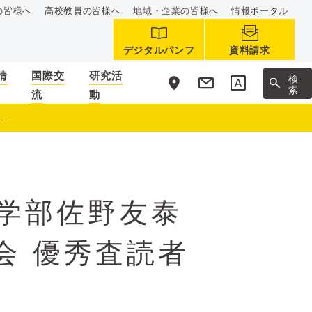
の皆様へ
高校教員の皆様へ
地域・企業の皆様へ
情報ポータル
デジタルパンフ
資料請求
情
国際交
研究活
サ
検
イ
索
流
動
ト
内
..
学部佐野友泰
会 優秀査読者