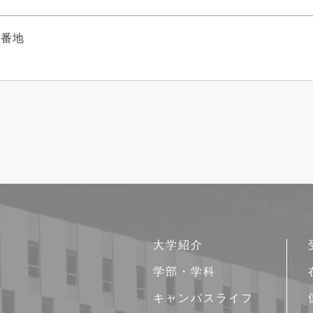
1番地
サ
大学紹介
イ
学部・学科
ト
キャンパスライフ
マ