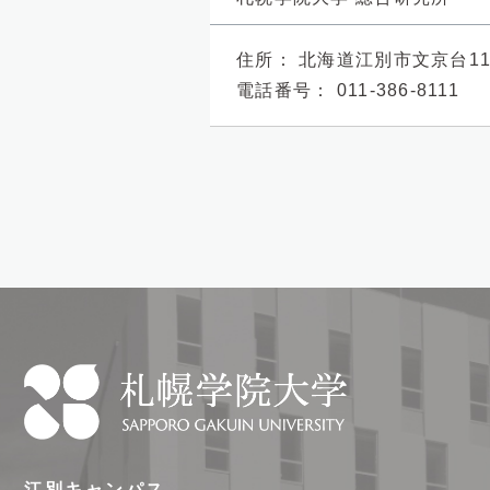
住所：
北海道江別市文京台1
電話番号：
011-386-8111
札
幌
江別キャンパス