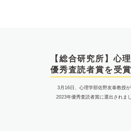
文
へ
【総合研究所】心
優秀査読者賞を受
3月16日、心理学部佐野友泰教授
2023年優秀査読者賞に選出されま