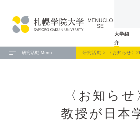
本
ペ
文
ー
MENU
CLO
へ
ジ
SE
メ
の
大学紹
札
ニ
ト
介
幌
ュ
ッ
研究活動 Menu
研究活動
〈お知らせ〉2
学
ー
プ
院
へ
に
大
戻
学
る
〈お知らせ
メ
ニ
ュ
教授が日本
ー
へ
本