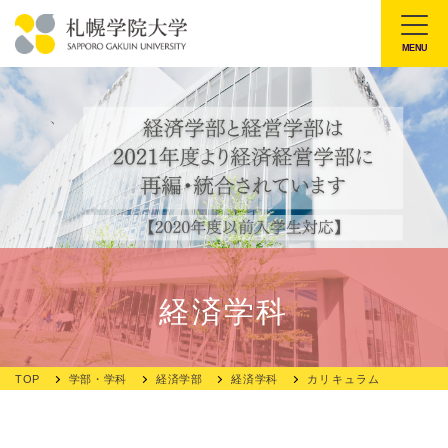
本
文
MENU
札
へ
幌
メ
学
ニ
院
ュ
大
ー
学
へ
経済学科
TOP
学部・学科
経済学部
経済学科
カリキュラム