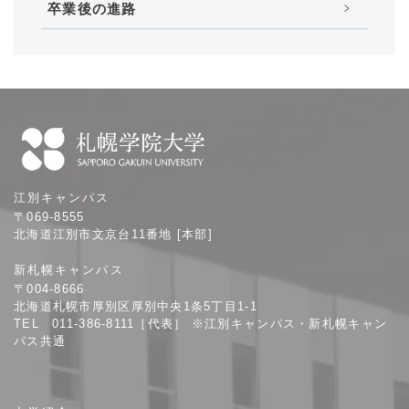
卒業後の進路
札
江別キャンパス
幌
〒069-8555
学
北海道江別市文京台11番地 [本部]
院
新札幌キャンパス
大
〒004-8666
学
北海道札幌市厚別区厚別中央1条5丁目1-1
TEL 011-386-8111［代表］ ※江別キャンパス・新札幌キャン
パス共通
サ