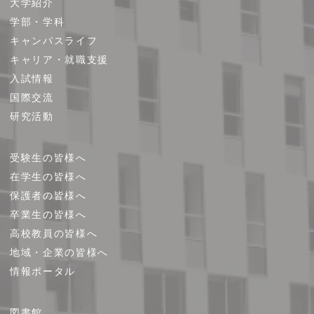
大学紹介
イ
学部・学科
ト
キャンパスライフ
マ
キャリア・就職支援
ッ
プ
入試情報
国際交流
研究活動
受験生の皆様へ
在学生の皆様へ
保護者の皆様へ
卒業生の皆様へ
高校教員の皆様へ
地域・企業の皆様へ
情報ポータル
図書館