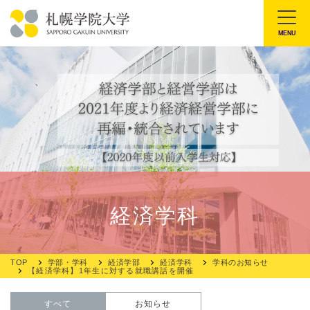
本
文
MENU
札
へ
幌
メ
学
ニ
院
ュ
大
ー
学
へ
経済学科
TOP
学部・学科
経済学部
経済学科
学科のお知らせ
【経済学科】1年生に対する就職講話を開催
すべて
お知らせ