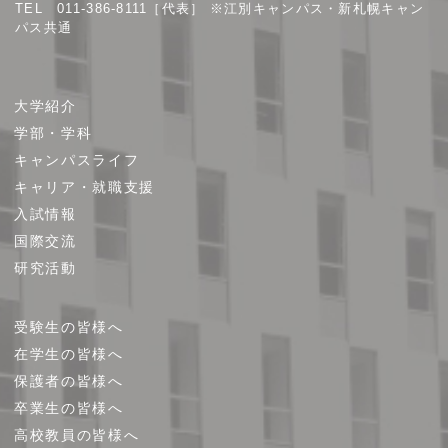
TEL 011-386-8111［代表］ ※江別キャンパス・新札幌キャン
パス共通
サ
大学紹介
イ
学部・学科
ト
キャンパスライフ
マ
キャリア・就職支援
ッ
プ
入試情報
国際交流
研究活動
受験生の皆様へ
在学生の皆様へ
保護者の皆様へ
卒業生の皆様へ
高校教員の皆様へ