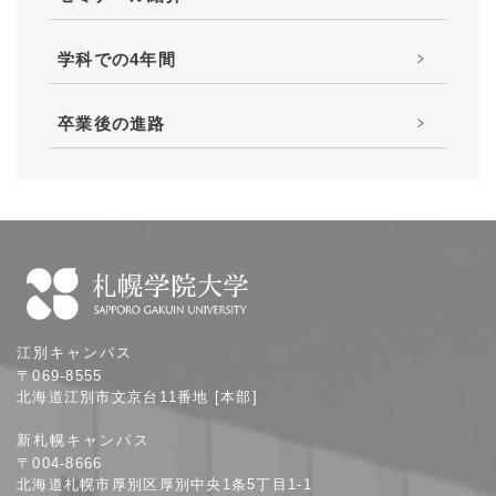
学科での4年間
卒業後の進路
札
江別キャンパス
幌
〒069-8555
学
北海道江別市文京台11番地 [本部]
院
新札幌キャンパス
大
〒004-8666
学
北海道札幌市厚別区厚別中央1条5丁目1-1