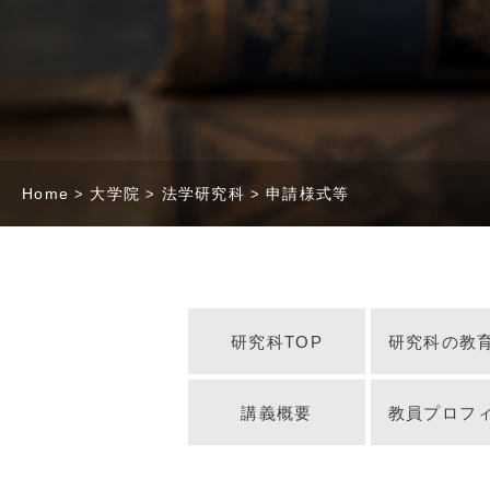
文
へ
Home
大学院
法学研究科
申請様式等
研究科TOP
研究科の教
講義概要
教員プロフ