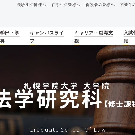
受験生の皆様へ
在学生の皆様へ
保護者の皆様へ
卒業生
学部・学
キャンパスライ
キャリア・就職支
入試
科
フ
援
報
札幌学院大学 大学院
法学研究科
【修士課
Graduate School Of Law