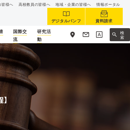
の皆様へ
高校教員の皆様へ
地域・企業の皆様へ
情報ポータル
デジタルパンフ
資料請求
情
国際交
研究活
サ
検
イ
索
流
動
ト
内
程】