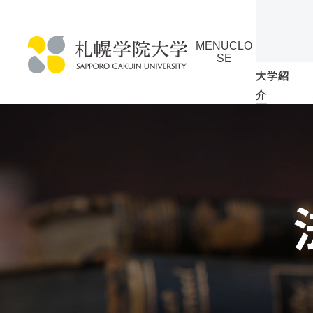
本
ペ
文
ー
MENU
CLO
へ
ジ
SE
メ
の
大学紹
札
ニ
ト
介
幌
ュ
ッ
学
ー
プ
院
へ
に
大
戻
学
る
メ
ニ
ュ
ー
へ
本