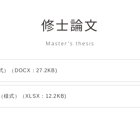
修士論文
Master's thesis
（DOCX：27.2KB)
式）（XLSX：12.2KB)