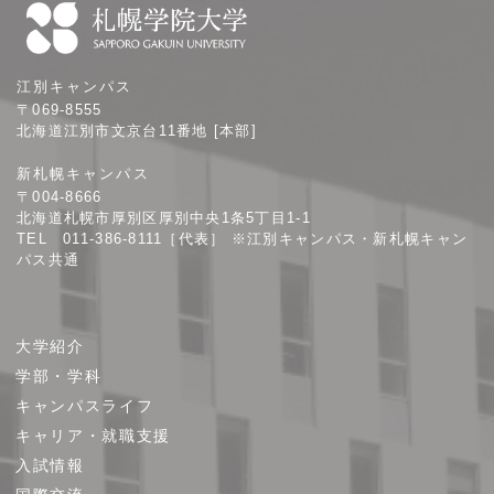
札
江別キャンパス
幌
〒069-8555
学
北海道江別市文京台11番地 [本部]
院
新札幌キャンパス
大
〒004-8666
学
北海道札幌市厚別区厚別中央1条5丁目1-1
TEL 011-386-8111［代表］ ※江別キャンパス・新札幌キャン
パス共通
サ
大学紹介
イ
学部・学科
ト
キャンパスライフ
マ
キャリア・就職支援
ッ
プ
入試情報