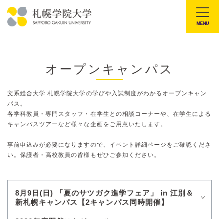
本
文
MENU
札
へ
幌
メ
学
ニ
オープンキャンパス
院
ュ
大
ー
文系総合大学 札幌学院大学の学びや入試制度がわかるオープンキャン
学
へ
パス。
各学科教員・専門スタッフ・在学生との相談コーナーや、在学生による
キャンパスツアーなど様々な企画をご用意いたします。
事前申込みが必要になりますので、イベント詳細ページをご確認くださ
い。保護者・高校教員の皆様もぜひご参加ください。
8月9日(日) 「夏のサツガク進学フェア」 in 江別＆
新札幌キャンパス【2キャンパス同時開催】