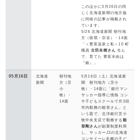
このほかに5月26日の同
じく北海道新聞の地方版
に同様の記事が掲載され
ています。
5/26 北海道新聞 朝刊地
方（留萌・宗谷）・14面
「＜豊富温泉と私＞10 町
職員
古田未樹さん
生ん
で、育てた 豊富水由は
『娘』」
05月16日
北海道
朝刊地
5月16日（土）北海道新
新聞
方（苫
聞 朝刊地方（苫小
小
牧）・14面に「銀行マン
牧）・
サッカー指導に情熱 コン
14面
サ子どもスクールで月3回
市内勤務の能登さん」と
いう題で、北洋銀行苫小
牧中央支店で勤務する
能
登剛さん
が副業制度利用
し、サッカーJ2の北海道
コンサドーレ札幌の子ど