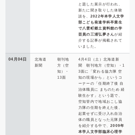
と題した展示が行われ、
新たに聞き取りした体験
談を、
2022年本学人文学
部こども発達学科卒業生
で八雲町郷土資料館の学
芸員の三浦弘夢さん
が紹
介する記事が掲載されて
いました。
04月04日
北海道
朝刊地
4月4日（土）北海道新
新聞
方（空
聞 朝刊地方（空知）・1
知）・
3面に「変わる協力隊 空
13面
知の現場から」というコ
ーナーの「任期終了後 自
治体職員に まちのため 経
験生かす」という題で、
空知管内で地域おこし協
力隊の任期を終えた後、
起業せずに受け入れ自治
体の職員となった元隊員
を紹介する中で、
2009年
本学人文学部臨床心理学