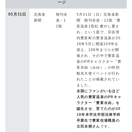
ージ
05月31日
北海道
朝刊全
5月31日（日）北海道新
新聞
道・1
聞 朝刊全道・12面「豊
2面
富温泉1世紀 癒やし愛さ
れ」という題で、宗谷管
内豊富町の豊富温泉が20
26年5月に開湯100年を
迎え、100年まつりが開
催され、その中で豊富温
泉のPRキャラクター「豊
富水由（みゆ）」の特別
観光大使イベントが行わ
れたことが掲載されてい
ました。
全国にファンがいるほど
人気の豊富温泉のPRキャ
ラクター「豊富水由」を
誕生させ、育てたのが20
18年本学法学部法律学科
卒業生で豊富役場職員の
古田未樹さん
です。