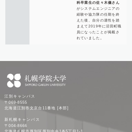
科卒業生の佐々木儀さん
がシステムエンジニアの
経験や協力隊の任期を終
えた後、自分の適性を踏
まえて2019年に沼田町職
員になったことが掲載さ
れていました。
札
江別キャンパス
幌
〒069-8555
学
北海道江別市文京台11番地 [本部]
院
新札幌キャンパス
大
〒004-8666
学
北海道札幌市厚別区厚別中央1条5丁目1-1