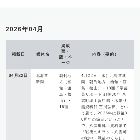
2026年04月
掲載
面・
掲載日
媒体名
内容（要約）
版・ペ
ージ
04月22日
北海道
朝刊地
4月22日（水）北海道新
新聞
方（函
聞 朝刊地方（函館・渡
館・渡
島・桧山）・18面「学芸
島・桧
員リポート 戦後80年 八
山）・
雲町郷土資料館・木彫り
18面
熊資料館 三浦弘夢」とい
う題で、2025年は戦後8
0周年の節目ということ
で、八雲町郷土資料館で
「戦後のキヲク～八雲町
の戦中・戦後のくらし」