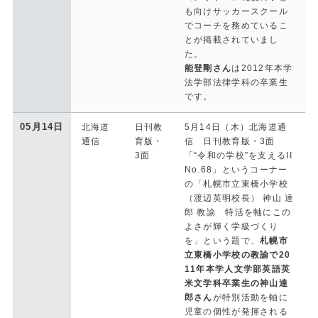
も向けサッカースクール
でコーチを務めているこ
とが掲載されていまし
た。
能登剛さん
は2012年本学
法学部法律学科の卒業生
です。
05月14日
北海道
日刊教
5月14日（木）北海道通
通信
育版・
信 日刊教育版・3面
3面
「“令和の学校”を支えるII
No.68」というコーナー
の「札幌市立東橋小学校
（渡辺英明校長） 神山 達
郎 教諭 特活を軸にこの
よさが輝く学級づくり
を」という題で、
札幌市
立東橋小学校の教諭で20
11年本学人文学部英語英
米文学科卒業生の神山達
郎さん
が特別活動を軸に
児童の個性が発揮される