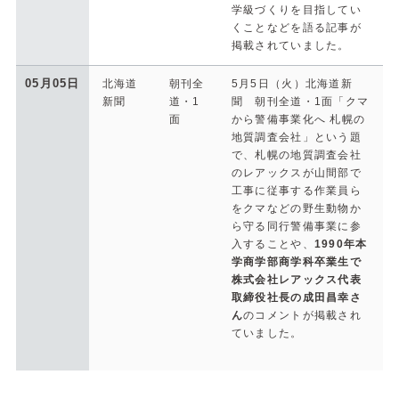
学級づくりを目指してい
くことなどを語る記事が
掲載されていました。
05月05日
北海道
朝刊全
5月5日（火）北海道新
新聞
道・1
聞 朝刊全道・1面「クマ
面
から警備事業化へ 札幌の
地質調査会社」という題
で、札幌の地質調査会社
のレアックスが山間部で
工事に従事する作業員ら
をクマなどの野生動物か
ら守る同行警備事業に参
入することや、
1990年本
学商学部商学科卒業生で
株式会社レアックス代表
取締役社長の成田昌幸さ
ん
のコメントが掲載され
ていました。