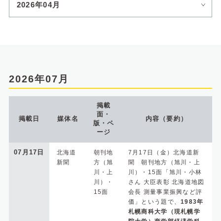
2026年04月
2026年07月
掲載
面・
掲載日
媒体名
内容（要約）
版・ペ
ージ
07月17日
北海道
朝刊地
7月17日（金）北海道新
新聞
方（旭
聞 朝刊地方（旭川・上
川・上
川）・15面「旭川・小林
川）・
さん 大臣表彰 北海道地図
15面
会長 測量事業振興など評
価」という題で、
1983年
札幌商科大学（現札幌学