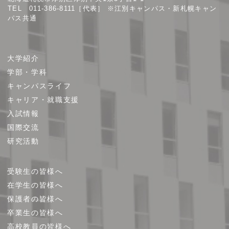
TEL 011-386-8111［代表］ ※江別キャンパス・新札幌キャン
パス共通
サ
大学紹介
イ
学部・学科
ト
キャンパスライフ
マ
キャリア・就職支援
ッ
プ
入試情報
国際交流
研究活動
受験生の皆様へ
在学生の皆様へ
保護者の皆様へ
卒業生の皆様へ
高校教員の皆様へ