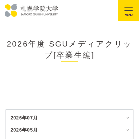
本
文
MENU
札
へ
幌
メ
学
ニ
2026年度 SGUメディアクリッ
院
ュ
プ[卒業生編]
大
ー
学
へ
2026年07月
2026年05月