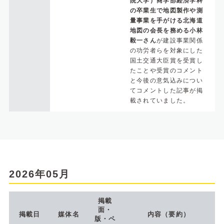
院大学）商学部経済学科
の卒業生で地図製作や測
量事業を手がける北海道
地図の会長を務める小林
毅一さん
が建設事業関係
の功労者らを対象にした
国土交通大臣賞を受賞し
たことや受賞のコメント
と今後の意気込みについ
てコメントした記事が掲
載されていました。
2026年05月
掲載
面・
掲載日
媒体名
内容（要約）
版・ペ