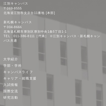
江別キャンパス
幌
〒069-8555
学
北海道江別市文京台11番地 [本部]
院
新札幌キャンパス
大
〒004-8666
学
北海道札幌市厚別区厚別中央1条5丁目1-1
TEL 011-386-8111［代表］ ※江別キャンパス・新札幌キャン
パス共通
サ
大学紹介
イ
学部・学科
ト
キャンパスライフ
マ
キャリア・就職支援
ッ
プ
入試情報
国際交流
研究活動