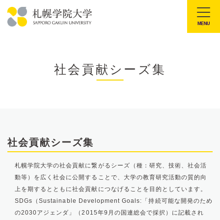
本
文
MENU
札
へ
幌
メ
学
ニ
社会貢献シーズ集
院
ュ
大
ー
学
へ
社会貢献シーズ集
札幌学院大学の社会貢献に繋がるシーズ（種：研究、技術、社会活
動等）を広く社会に公開することで、大学の教育研究活動の質的向
上を期するとともに社会貢献につなげることを目的としています。
SDGs（Sustainable Development Goals:「持続可能な開発のため
の2030アジェンダ」（2015年9月の国連総会で採択）に記載され