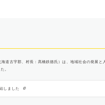
村（北海道古宇郡、村長：髙橋鉄德氏）は、地域社会の発展
した。
結しました