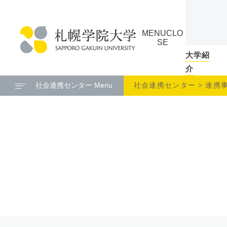
本
ペ
文
ー
MENU
CLO
へ
ジ
SE
メ
の
大学紹
札
ニ
ト
介
幌
ュ
ッ
社会連携センター Menu
社会連携センター
連携
学
ー
プ
院
へ
に
大
戻
学
る
メ
ニ
ュ
ー
へ
本