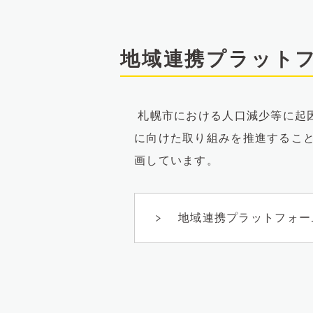
文
へ
地域連携プラット
札幌市における人口減少等に起
に向けた取り組みを推進するこ
画しています。
地域連携プラットフォー