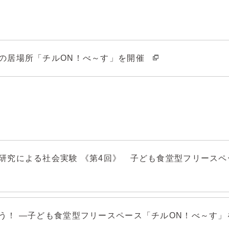
の居場所「チルON！べ～す」を開催
研究による社会実験 《第4回》 子ども食堂型フリースペー
う！ —子ども食堂型フリースペース「チルON！べ～す」