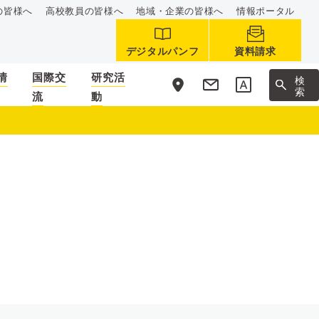
の皆様へ
高校教員の皆様へ
地域・企業の皆様へ
情報ポータル
デジタルパンフ
資料請求
情
国際交
研究活
サ
検
イ
索
流
動
ト
内