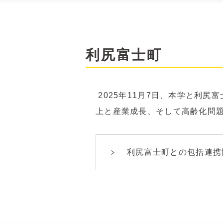
利尻富士町
2025
年
11
月
7
日、本学と利尻富
上と産業成長、そして高齢化問
利尻富士町との包括連携