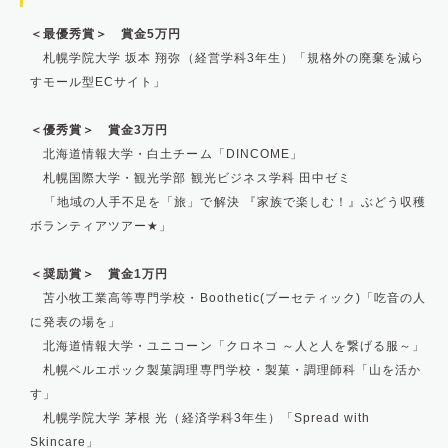
＜最優秀賞＞ 賞金
5
万円
札幌学院大学 坂本 翔弥（経営学科
3
年生）
「規格外の廃棄を減ら
すモール型
EC
サイト」
＜優秀賞＞ 賞金
3
万円
北海道情報大学・白土チーム「
DINCOME
」
札幌国際大学・観光学部 観光ビジネス学科 田中ゼミ
「地域の人手不足を「旅」で解決 『家族で楽しむ！』ぶどう収穫
ボランティアツアー
★
」
＜奨励賞＞ 賞金
1
万円
苫小牧工業高等専門学校・
Boothetic(
ブーセティック
)
「吃音の人
に発表の場を」
北海道情報大学・ユニコーン「クロネコ ～人と人を繋げる服～」
札幌ベルエポック製菓調理専門学校・製菓・調理師科「山を活か
す」
札幌学院大学 茅根 光（経済学科
3
年生）「
Spread with
Skincare
」