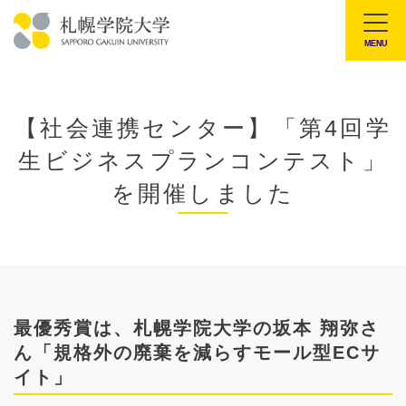
本
文
MENU
札
へ
幌
メ
学
ニ
【社会連携センター】「第4回学
院
ュ
生ビジネスプランコンテスト」
大
ー
学
を開催しました
へ
最優秀賞は、札幌学院大学の坂本 翔弥さ
ん「規格外の廃棄を減らすモール型ECサ
イト」