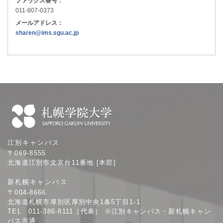
ファックス番号：
011-807-0373
メールアドレス：
sharen@ims.sgu.ac.jp
札
江別キャンパス
幌
〒069-8555
学
北海道江別市文京台11番地 [本部]
院
新札幌キャンパス
大
〒004-8666
学
北海道札幌市厚別区厚別中央1条5丁目1-1
TEL 011-386-8111［代表］ ※江別キャンパス・新札幌キャン
パス共通