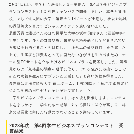
2
月
24
日
(
土
)、
本学社会連携センター主催の「第
4
回学生ビジネスプ
ランコンテスト」を新札幌キャンパスで開催しました。本学と連携
校、そして道央圏の大学・短期大学
14
チームが出場し、社会や地域
の課題解決を目指すビジネスアイデアを競い合いました。
最優秀賞に選ばれたのは札幌学院大学の坂本 翔弥さん（経営学科
3
年生）です。多くの野菜や魚、果物が規格外品として廃棄されてい
る現状を解消することを目指し、「正規品の価格維持」を考慮した
上で、生産者と消費者との間に新たなつながりを生み出すため、モ
ール型
EC
サイトを立ち上げるビジネスプランを提案しました。
審査
員からは「規格品の弱点を逆手に取り、それを強みに転換するこで
新たな意義を生み出すプランだと感じた」と高い評価を得ました。
優秀賞は北海道情報大学 白土チームと札幌国際大学 観光学部観光ビ
ジネス学科の田中ゼミがそれぞれ受賞しました。
「学生ビジネスプランコンテスト」は今後も開催します。コンテス
トをきっかけに、学生たちの起業に対する興味・関心が高まり、将
来の起業化に向けた行動につながることを期待しています。
2023年度 第4回学生ビジネスプランコンテスト 受
賞結果