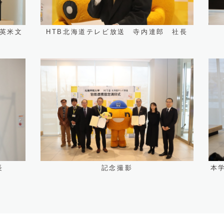
英米文
HTB北海道テレビ放送 寺内達郎 社長
長
記念撮影
本