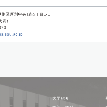
市厚別区厚別中央1条5丁目1-1
（代表）
373
s.sgu.ac.jp
サ
大学紹介
イ