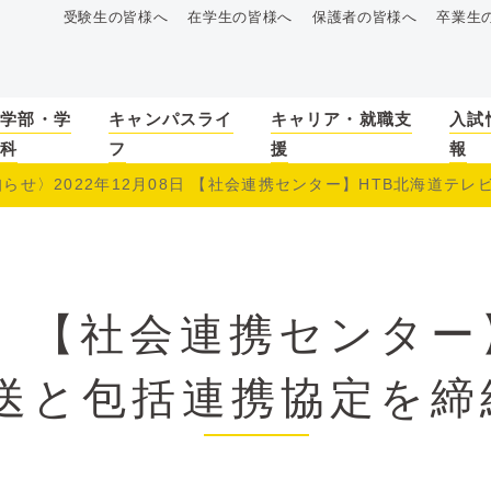
受験生の皆様へ
在学生の皆様へ
保護者の皆様へ
卒業生
学部・学
キャンパスライ
キャリア・就職支
入試
科
フ
援
報
らせ〉2022年12月08日 【社会連携センター】HTB北海道テレビ放
〉【社会連携センター
送と包括連携協定を締