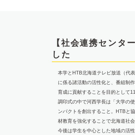
文
へ
【社会連携センター
した
本学とHTB北海道テレビ放送（代
に係る諸活動の活性化と、番組制作
育成に貢献することを目的として1
調印式の中で河西学長は「大学の使
ンパクトを創出すること。HTBと
材教育を強化することで北海道社会
今後は学生を中心とした地域の活性