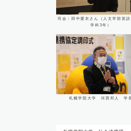
司会：田中愛衣さん（人文学部英語
学科3年）
札幌学院大学 河西邦人 学