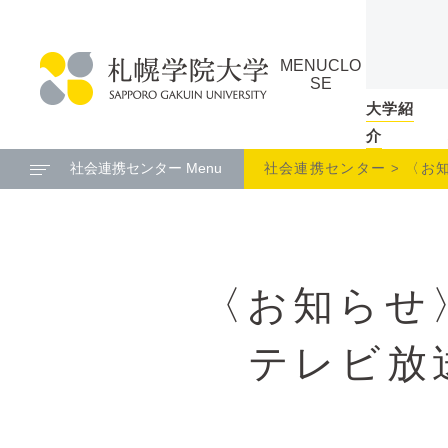
本
ペ
文
ー
MENU
CLO
へ
ジ
SE
メ
の
大学紹
札
ニ
ト
介
幌
ュ
ッ
社会連携センター Menu
社会連携センター
〈お知
学
ー
プ
院
へ
に
大
戻
学
る
〈お知らせ
メ
ニ
ュ
テレビ放
ー
へ
本