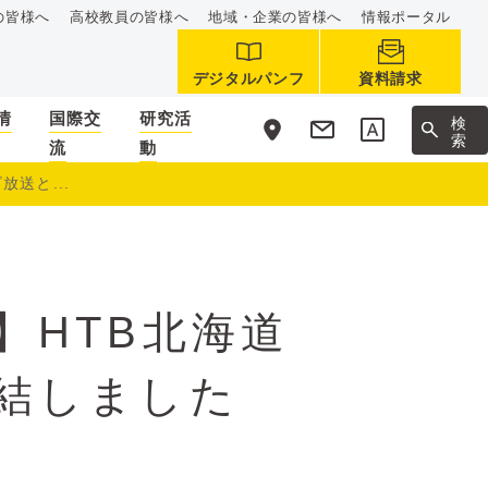
の皆様へ
高校教員の皆様へ
地域・企業の皆様へ
情報ポータル
デジタルパンフ
資料請求
情
国際交
研究活
サ
検
イ
索
流
動
ト
内
送と...
】HTB北海道
結しました