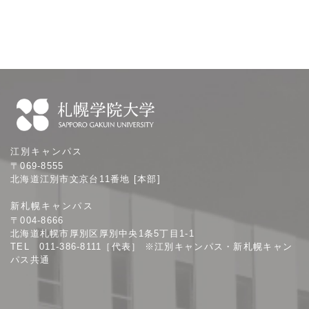
札
江別キャンパス
幌
〒069-8555
学
北海道江別市文京台11番地 [本部]
院
新札幌キャンパス
大
〒004-8666
学
北海道札幌市厚別区厚別中央1条5丁目1-1
TEL 011-386-8111［代表］ ※江別キャンパス・新札幌キャン
パス共通
サ