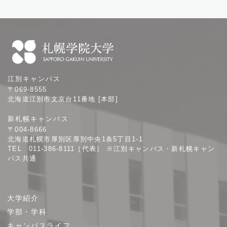
札
江別キャンパス
幌
〒069-8555
学
北海道江別市文京台11番地 [本部]
院
新札幌キャンパス
大
〒004-8666
学
北海道札幌市厚別区厚別中央1条5丁目1-1
TEL 011-386-8111［代表］ ※江別キャンパス・新札幌キャン
パス共通
サ
大学紹介
イ
学部・学科
ト
キャンパスライフ