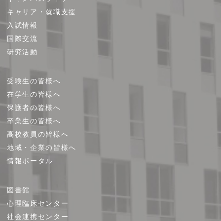
マ
キャリア・就職支援
ッ
プ
入試情報
国際交流
研究活動
受験生の皆様へ
在学生の皆様へ
保護者の皆様へ
卒業生の皆様へ
高校教員の皆様へ
地域・企業の皆様へ
情報ポータル
図書館
心理臨床センター
社会連携センター