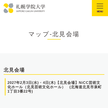
本
文
MENU
札
へ
幌
メ
学
ニ
マップ-北見会場
院
ュ
大
ー
学
へ
北見会場
2027年2月3日(水)・4日(木)【北見会場】NiCC芸術文
化ホール（北見芸術文化ホール） (北海道北見市泉町
1丁目3番22号)