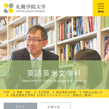
本
文
MENU
札
へ
幌
メ
学
ニ
院
ュ
大
ー
学
へ
英語英米文学科
Department of English Language and Literature
TOP
学部・学科
人文学部
英語英米文学科
学科のお知らせ
【英語英米文学科】11月オープンキャンパス（直前のご案内）
すべて
お知らせ