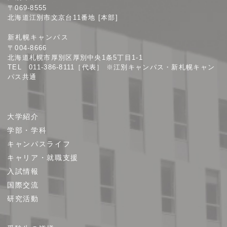
幌
〒069-8555
学
北海道江別市文京台11番地 [本部]
院
新札幌キャンパス
大
〒004-8666
学
北海道札幌市厚別区厚別中央1条5丁目1-1
TEL 011-386-8111［代表］ ※江別キャンパス・新札幌キャン
パス共通
サ
大学紹介
イ
学部・学科
ト
キャンパスライフ
マ
キャリア・就職支援
ッ
プ
入試情報
国際交流
研究活動