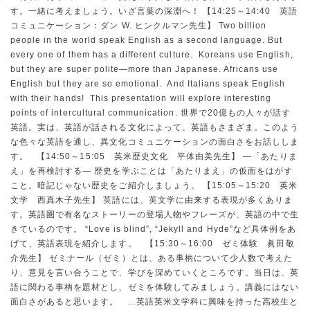
す。一緒に考えましょう。いざ言葉の深淵へ！ 【14:25～14:40 英語
コミュニケーション：ダン W. ヒンクルマン先生】 Two billion
people in the world speak English as a second language. But
every one of them has a different culture. Koreans use English,
but they are super polite—more than Japanese. Africans use
English but they are so emotional. And Italians speak English
with their hands! This presentation will explore interesting
points of intercultural communication. 世界で20億もの人々が話す
英語。実は、英語が話される文化によって、英語もさまざま。このよう
な色々な英語を通し、異文化コミュニケーションの面白さをお話ししま
す。 【14:50～15:05 英米歴史文化 平体由美先生】 —「あたりま
え」を再検討する— 歴史を学ぶことは「あたりまえ」の仮面をはがす
こと。暗記じゃない歴史をご紹介しましょう。 【15:05～15:20 英米
文学 西真木子先生】 英語には、英文学に由来する表現が多くありま
す。英語圏で有名なストーリーの登場人物やフレーズが、英語の中で生
きているのです。 “Love is blind”, “Jekyll and Hyde”など具体例をあ
げて、英語表現を紹介します。 【15:30～16:00 ゼミ体験 眞田敬
介先生】 ゼミナール（ゼミ）とは、ある事柄について少人数で考えた
り、意見を言い合うことで、学びを深めていくところです。当日は、英
語に関わる事柄を題材とし、ゼミを体験してみましょう。講義にはない
面白さがあると思います。 …英語英米文学科に興味を持った高校生と