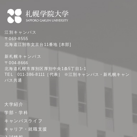
札
江別キャンパス
幌
〒069-8555
学
北海道江別市文京台11番地 [本部]
院
新札幌キャンパス
大
〒004-8666
学
北海道札幌市厚別区厚別中央1条5丁目1-1
TEL 011-386-8111［代表］ ※江別キャンパス・新札幌キャン
パス共通
サ
大学紹介
イ
学部・学科
ト
キャンパスライフ
マ
キャリア・就職支援
ッ