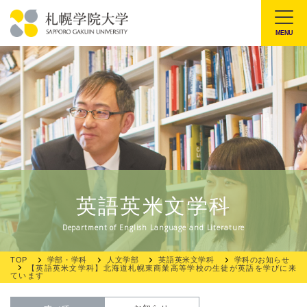
本
文
MENU
札
へ
幌
メ
学
ニ
院
ュ
大
ー
学
へ
英語英米文学科
Department of English Language and Literature
TOP
学部・学科
人文学部
英語英米文学科
学科のお知らせ
【英語英米文学科】北海道札幌東商業高等学校の生徒が英語を学びに来
ています