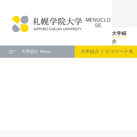
本
ペ
文
ー
MENU
CLO
へ
ジ
SE
メ
の
大学紹
札
ニ
ト
介
幌
ュ
ッ
大学紹介 Menu
大学紹介
ロゴマーク等
学
ー
プ
院
へ
に
大
戻
学
る
メ
ニ
ュ
ー
へ
本