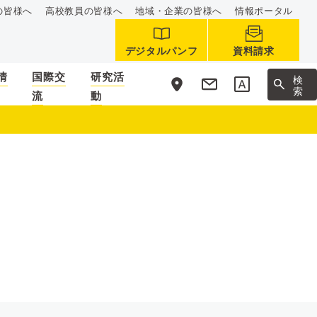
の皆様へ
高校教員の皆様へ
地域・企業の皆様へ
情報ポータル
デジタルパンフ
資料請求
情
国際交
研究活
サ
検
イ
索
流
動
ト
内