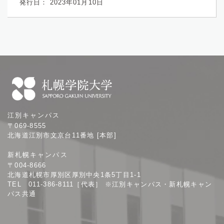
発行日： 2023年01月10日
札
江別キャンパス
幌
〒069-8555
学
北海道江別市文京台11番地 [本部]
院
新札幌キャンパス
大
〒004-8666
学
北海道札幌市厚別区厚別中央1条5丁目1-1
TEL 011-386-8111［代表］ ※江別キャンパス・新札幌キャン
パス共通
サ