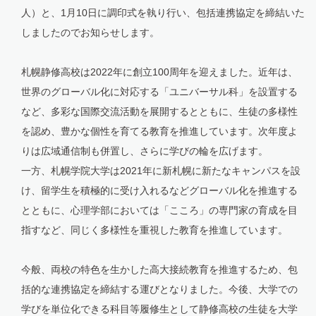
人）と、1月10日に調印式を執り行い、包括連携協定を締結いた
しましたのでお知らせします。
札幌静修高校は2022年に創立100周年を迎えました。近年は、
世界のグローバル化に対応する「ユニバーサル科」を設置する
など、多彩な国際交流活動を展開するとともに、生徒の多様性
を認め、豊かな個性を育てる教育を推進しています。次年度よ
りは広域通信制も併置し、さらに学びの輪を広げます。
一方、札幌学院大学は2021年に新札幌に新たなキャンパスを設
け、留学生を積極的に受け入れるなどグローバル化を推進する
とともに、心理学部においては「こころ」の専門家の育成を目
指すなど、同じく多様性を重視した教育を推進しています。
今般、両校の特色を生かした高大接続教育を推進するため、包
括的な連携協定を締結する運びとなりました。今後、大学での
学びを単位化できる科目等履修生として静修高校の生徒を大学