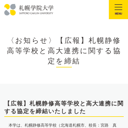
本
文
MENU
札
へ
幌
メ
学
ニ
〈お知らせ〉【広報】札幌静修
院
ュ
高等学校と高大連携に関する協
大
ー
学
定を締結
へ
【広報】札幌静修高等学校と高大連携に関
する協定を締結いたしました
本学は、札幌静修高等学校（北海道札幌市、校長：宮路 真