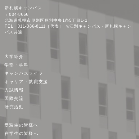
院
新札幌キャンパス
大
〒004-8666
学
北海道札幌市厚別区厚別中央1条5丁目1-1
TEL 011-386-8111［代表］ ※江別キャンパス・新札幌キャン
パス共通
サ
大学紹介
イ
学部・学科
ト
キャンパスライフ
マ
キャリア・就職支援
ッ
プ
入試情報
国際交流
研究活動
受験生の皆様へ
在学生の皆様へ