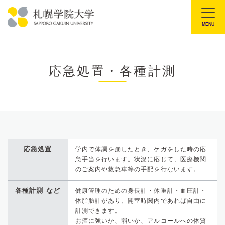
本
文
MENU
札
へ
幌
メ
学
ニ
応急処置・各種計測
院
ュ
大
ー
学
へ
応急処置
学内で体調を崩したとき、ケガをした時の応
急手当を行います。状況に応じて、医療機関
のご案内や救急車等の手配を行ないます。
各種計測 など
健康管理のための身長計・体重計・血圧計・
体脂肪計があり、開室時関内であれば自由に
計測できます。
お酒に強いか、弱いか、アルコールへの体質