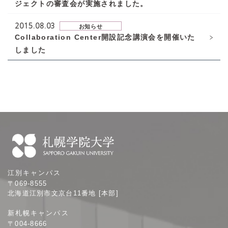
ジェクトの審査会が実施されました。
2015.08.03
お知らせ
Collaboration Center開設記念講演会を開催いた
しました
札
江別キャンパス
幌
〒069-8555
学
北海道江別市文京台11番地 [本部]
院
新札幌キャンパス
大
〒004-8666
学