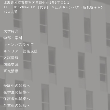
北海道札幌市厚別区厚別中央1条5丁目1-1
TEL 011-386-8111［代表］ ※江別キャンパス・新札幌キャン
パス共通
サ
大学紹介
イ
学部・学科
ト
キャンパスライフ
マ
キャリア・就職支援
ッ
プ
入試情報
国際交流
研究活動
受験生の皆様へ
在学生の皆様へ
保護者の皆様へ
卒業生の皆様へ