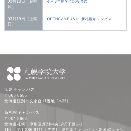
03月18日（金曜
令和3年度学位記授与式
日）
03月19日（土曜
OPENCAMPUS in 新札幌キャンパス
日）
札
江別キャンパス
幌
〒069-8555
学
北海道江別市文京台11番地 [本部]
院
新札幌キャンパス
大
〒004-8666
学
北海道札幌市厚別区厚別中央1条5丁目1-1
TEL 011-386-8111［代表］ ※江別キャンパス・新札幌キャン