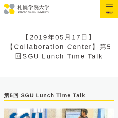
本
文
MENU
札
へ
幌
メ
学
ニ
【2019年05月17日】
院
ュ
【Collaboration Center】第5
大
ー
学
回SGU Lunch Time Talk
へ
第5回 SGU Lunch Time Talk