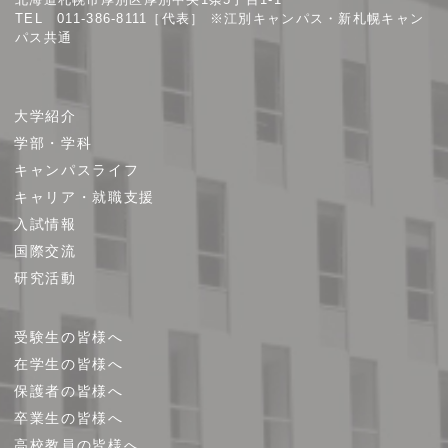
TEL 011-386-8111［代表］ ※江別キャンパス・新札幌キャン
パス共通
サ
大学紹介
イ
学部・学科
ト
キャンパスライフ
マ
キャリア・就職支援
ッ
プ
入試情報
国際交流
研究活動
受験生の皆様へ
在学生の皆様へ
保護者の皆様へ
卒業生の皆様へ
高校教員の皆様へ