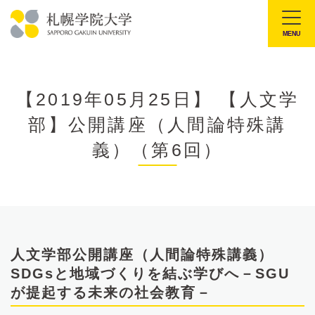
本
文
MENU
札
へ
幌
メ
学
ニ
【2019年05月25日】 【人文学
院
ュ
部】公開講座（人間論特殊講
大
ー
学
義）（第6回）
へ
人文学部公開講座（人間論特殊講義）
SDGsと地域づくりを結ぶ学びへ－SGU
が提起する未来の社会教育－