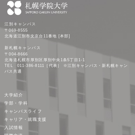
札
江別キャンパス
幌
〒069-8555
学
北海道江別市文京台11番地 [本部]
院
新札幌キャンパス
大
〒004-8666
学
北海道札幌市厚別区厚別中央1条5丁目1-1
TEL 011-386-8111［代表］ ※江別キャンパス・新札幌キャン
パス共通
サ
大学紹介
イ
学部・学科
ト
キャンパスライフ
マ
キャリア・就職支援
ッ
プ
入試情報