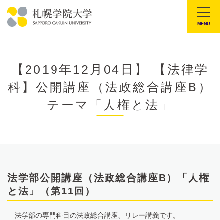
本
文
MENU
札
へ
幌
メ
学
ニ
【2019年12月04日】 【法律学
院
ュ
科】公開講座（法政総合講座B）
大
ー
学
テーマ「人権と法」
へ
法学部公開講座（法政総合講座B）「人権
と法」（第11回）
法学部の専門科目の法政総合講座、リレー講義です。