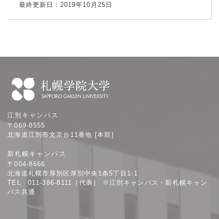
最終更新日：2019年10月25日
札
江別キャンパス
幌
〒069-8555
学
北海道江別市文京台11番地 [本部]
院
新札幌キャンパス
大
〒004-8666
学
北海道札幌市厚別区厚別中央1条5丁目1-1
TEL 011-386-8111［代表］ ※江別キャンパス・新札幌キャン
パス共通