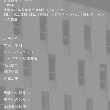
新札幌キャンパス
大
〒004-8666
学
北海道札幌市厚別区厚別中央1条5丁目1-1
TEL 011-386-8111［代表］ ※江別キャンパス・新札幌キャン
パス共通
サ
大学紹介
イ
学部・学科
ト
キャンパスライフ
マ
キャリア・就職支援
ッ
プ
入試情報
国際交流
研究活動
受験生の皆様へ
在学生の皆様へ
保護者の皆様へ