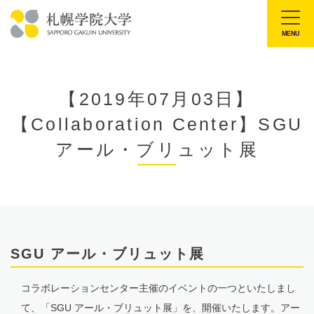
本
文
MENU
札
へ
幌
メ
学
ニ
【2019年07月03日】
院
ュ
【Collaboration Center】SGU
大
ー
学
アール・ブリュット展
へ
SGU アール・ブリュット展
コラボレーションセンター主催のイベントの一つといたしまし
て、「SGU アール・ブリュット展」を、開催いたします。アー