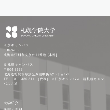
札
江別キャンパス
幌
〒069-8555
学
北海道江別市文京台11番地 [本部]
院
新札幌キャンパス
大
〒004-8666
学
北海道札幌市厚別区厚別中央1条5丁目1-1
TEL 011-386-8111［代表］ ※江別キャンパス・新札幌キャン
パス共通
サ
大学紹介
イ
学部・学科