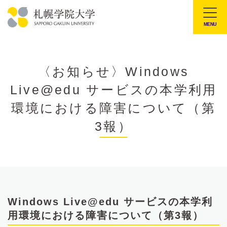
本
文
MENU
札
へ
幌
メ
学
ニ
〈お知らせ〉Windows
院
ュ
Live@edu サービスの本学利用
大
ー
学
環境における障害について（第
へ
3報）
Windows Live@edu サービスの本学利
用環境における障害について（第3報）