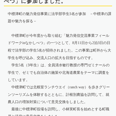
べつ」に参加しました。
中標津町の魅力発信事業に法学部学生
5
名が参加 －中標津の課
題や魅力を探る－
中標津町が今年度から取り組む「魅力発信交流事業フィール
ドワーク
なかしべつ」の一つとして、
月
日から
泊
日の日
in
8
11
2
3
程で法学部の学生
名が招待されました。この事業は町外から大
5
学生を呼び込み、交流人口の拡大を目指すものです。
学生
名（3年生）は、全員清水敏行教授の専門ゼミナールの
5
学生で、ゼミでも自治体の施策や北海道農業をテーマに調査を
しています。
中標津町では北根室ランチウエイ（
）を歩きグリー
ranch way
ンツーリズムを体験するとともに、計根別農協を訪問して、就
農人口の増加対策について意見交換をしました。
最後に中標津町役場を訪問し、小林実町長を始めとする町職