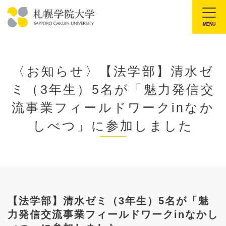
本
文
MENU
札
へ
幌
メ
学
ニ
〈お知らせ〉【法学部】清水ゼ
院
ュ
ミ（3年生）5名が「魅力発信交
大
ー
学
流事業フィールドワークinなか
へ
しべつ」に参加しました
【法学部】清水ゼミ（3年生）5名が「魅
力発信交流事業フィールドワークinなかし