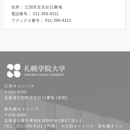
住所：
江別市文京台11番地
電話番号：
011-386-8111
ファックス番号：
011-386-8113
札
江別キャンパス
幌
〒069-8555
学
北海道江別市文京台11番地 [本部]
院
新札幌キャンパス
大
〒004-8666
学
北海道札幌市厚別区厚別中央1条5丁目1-1
TEL 011-386-8111［代表］ ※江別キャンパス・新札幌キャン