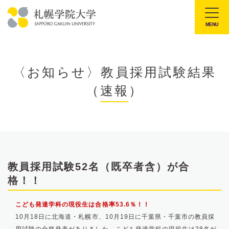
本
文
MENU
札
へ
幌
メ
学
ニ
〈お知らせ〉教員採用試験結果
院
ュ
（速報）
大
ー
学
へ
教員採用試験52名（既卒者含）が合
格！！
こども発達学科の現役生は合格率53.6％！！
10月18日に北海道・札幌市、10月19日に千葉県・千葉市の教員採