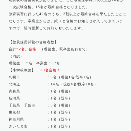
用試験の合格発表がありました。こども発達学科の現役生は28名が
一次試験合格、15名が最終合格となりました。
教育実習に行った42名のうち、3割以上が最終合格を果たしたことに
なります。卒業生からは、続々と合格のお知らせが入ってきていま
すので、随時更新してお知らせいたします。
【教員採用試験の合格者数】
合計
52名
、合格！
（現役生、既卒生あわせて）
（内訳）
現役生：15名 卒業生：37名
【小学校教諭】
30名合格
！
札幌市 ：8名（現役1名/既卒7名）
北海道 ：14名（現役4名/既卒10名）
青森県 ：1名（現役）
新潟県 ：1名（既卒）
千葉県・千葉市 ：3名（現役）
東京都 ：1名（既卒）
神奈川県 ：1名（既卒）
さいたま市 ：1名（既卒）