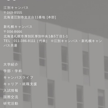
札
江別キャンパス
幌
〒069-8555
学
北海道江別市文京台11番地 [本部]
院
新札幌キャンパス
大
〒004-8666
学
北海道札幌市厚別区厚別中央1条5丁目1-1
TEL 011-386-8111［代表］ ※江別キャンパス・新札幌キャン
パス共通
サ
大学紹介
イ
学部・学科
ト
キャンパスライフ
マ
キャリア・就職支援
ッ
プ
入試情報
国際交流
研究活動