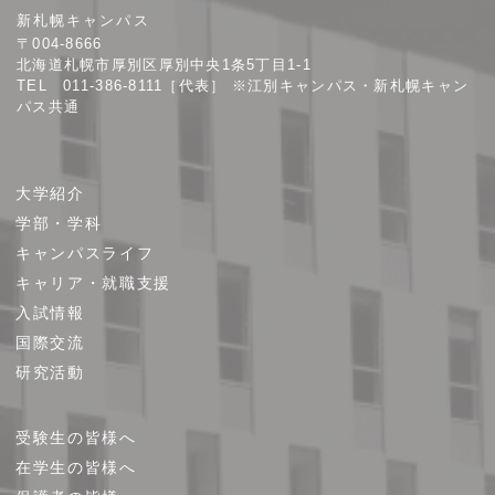
新札幌キャンパス
大
〒004-8666
学
北海道札幌市厚別区厚別中央1条5丁目1-1
TEL 011-386-8111［代表］ ※江別キャンパス・新札幌キャン
パス共通
サ
大学紹介
イ
学部・学科
ト
キャンパスライフ
マ
キャリア・就職支援
ッ
プ
入試情報
国際交流
研究活動
受験生の皆様へ
在学生の皆様へ