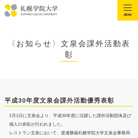
本
文
MENU
札
へ
幌
メ
学
ニ
〈お知らせ〉文泉会課外活動表
院
ュ
彰
大
ー
学
へ
平成30年度文泉会課外活動優秀表彰
2月1日に文泉会より、平成30年度に活躍した課外活動団体及び
個人の表彰が行われました。
レストラン文泉において、渡邊勝義札幌学院大学文泉会事務局