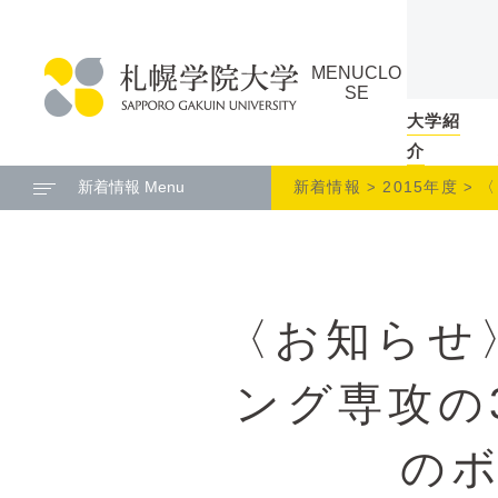
本
ペ
文
ー
MENU
CLO
へ
ジ
SE
メ
の
大学紹
札
ニ
ト
介
幌
ュ
ッ
新着情報 Menu
新着情報
2015年度
〈
学
ー
プ
院
へ
に
大
戻
学
る
〈お知らせ
メ
ニ
ュ
ング専攻の
ー
へ
の
本