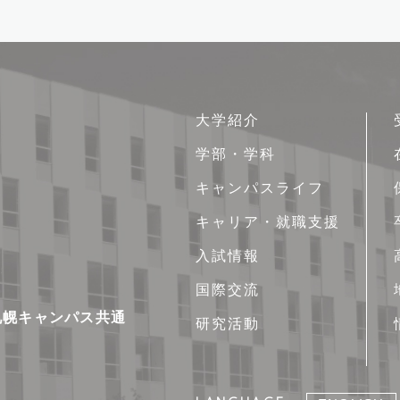
サ
大学紹介
イ
学部・学科
ト
キャンパスライフ
マ
ッ
キャリア・就職支援
プ
入試情報
国際交流
新札幌キャンパス共通
研究活動