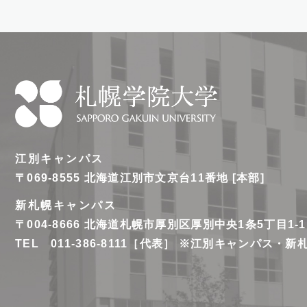
札
幌
江別キャンパス
学
〒069-8555
北海道江別市文京台11番地 [本部]
院
新札幌キャンパス
大
〒004-8666
北海道札幌市厚別区厚別中央1条5丁目1-1
学
TEL 011-386-8111［代表］ ※江別キャンパス・