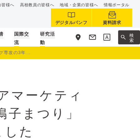
の皆様へ
高校教員の皆様へ
地域・企業の皆様へ
情報ポータル
デジタルパンフ
資料請求
情
国際交
研究活
サ
検
イ
索
流
動
ト
内
専攻の3年...
アマーケティ
鳴子まつり」
ました