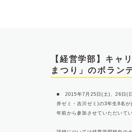
文
へ
【経営学部】キャ
まつり」のボラン
■ 2015年7月25日(土)、
井ゼミ・吉川ゼミ)の3年生8名
年前から参加させていただいて
詳細については経営学部独自の