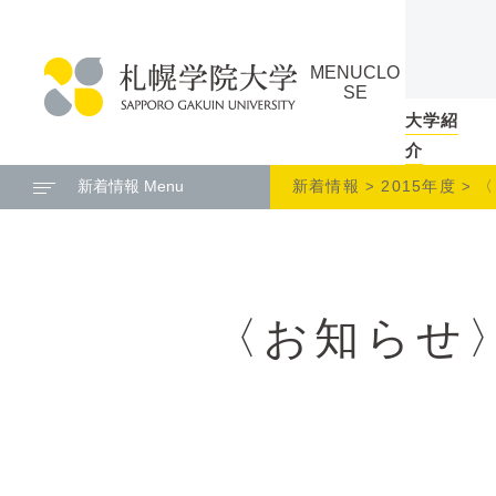
本
ペ
文
ー
MENU
CLO
へ
ジ
SE
メ
の
大学紹
札
ニ
ト
介
幌
ュ
ッ
新着情報 Menu
新着情報
2015年度
〈
学
ー
プ
院
へ
に
大
戻
学
る
〈お知らせ〉
メ
ニ
ュ
ー
へ
本