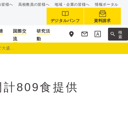
の皆様へ
高校教員の皆様へ
地域・企業の皆様へ
情報ポータル
デジタルパンフ
資料請求
情
国際交
研究活
サ
検
イ
索
流
動
ト
内
大盛...
間計809食提供