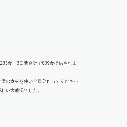
0(金)は283食、3日間合計で809食提供されま
予備の食材を使い全員分作ってくださっ
賑わい大盛況でした。