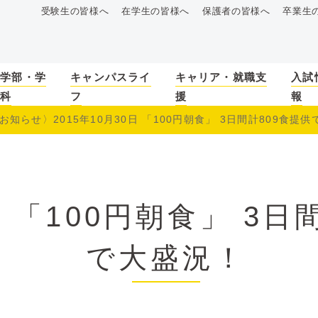
受験生の皆様へ
在学生の皆様へ
保護者の皆様へ
卒業生
学部・学
キャンパスライ
キャリア・就職支
入試
科
フ
援
報
お知らせ〉2015年10月30日 「100円朝食」 3日間計809食提供で
「100円朝食」 3日
で大盛況！