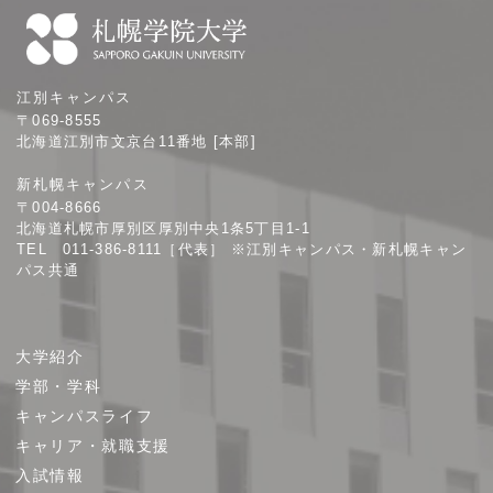
札
江別キャンパス
幌
〒069-8555
学
北海道江別市文京台11番地 [本部]
院
新札幌キャンパス
大
〒004-8666
学
北海道札幌市厚別区厚別中央1条5丁目1-1
TEL 011-386-8111［代表］ ※江別キャンパス・新札幌キャン
パス共通
サ
大学紹介
イ
学部・学科
ト
キャンパスライフ
マ
キャリア・就職支援
ッ
プ
入試情報