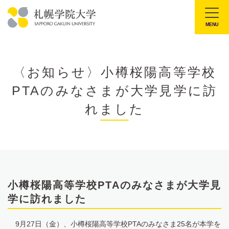
本
文
MENU
札
へ
幌
メ
学
ニ
〈お知らせ〉小樽桜陽高等学校
院
ュ
PTAのみなさまが大学見学に訪
大
ー
学
れました
へ
小樽桜陽高等学校PTAのみなさまが大学見
学に訪れました
9月27日（金）、小樽桜陽高等学校PTAのみなさま25名が本学を