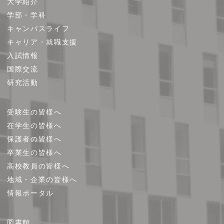
大学紹介
イ
学部・学科
ト
キャンパスライフ
マ
キャリア・就職支援
ッ
プ
入試情報
国際交流
研究活動
受験生の皆様へ
在学生の皆様へ
保護者の皆様へ
卒業生の皆様へ
高校教員の皆様へ
地域・企業の皆様へ
情報ポータル
図書館