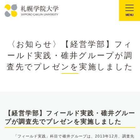
本
文
MENU
札
へ
幌
メ
学
ニ
〈お知らせ〉【経営学部】フィ
院
ュ
ールド実践・碓井グループが調
大
ー
学
査先でプレゼンを実施しました
へ
【経営学部】フィールド実践・碓井グルー
プが調査先でプレゼンを実施しました
「フィールド実践」科目で碓井グループは、2013年12月、調査先