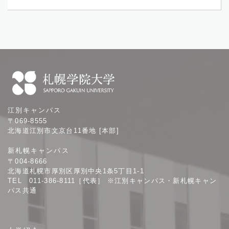
札
江別キャンパス
幌
〒069-8555
学
北海道江別市文京台11番地 [本部]
院
新札幌キャンパス
大
〒004-8666
学
北海道札幌市厚別区厚別中央1条5丁目1-1
TEL 011-386-8111［代表］ ※江別キャンパス・新札幌キャン
パス共通
サ