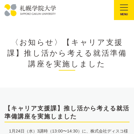
本
文
MENU
札
へ
幌
メ
学
ニ
〈お知らせ〉【キャリア支援
院
ュ
課】推し活から考える就活準備
大
ー
学
講座を実施しました
へ
【キャリア支援課】推し活から考える就活
準備講座を実施しました
1月24日（水）3講時（13:00〜14:30）に、株式会社ディスコ様