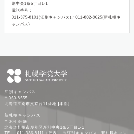
別中央1条5丁目1-1
電話番号：
011-375-8101(江別キャンパス)／011-802-8625(新札幌キ
ャンパス)
札
江別キャンパス
幌
〒069-8555
学
北海道江別市文京台11番地 [本部]
院
新札幌キャンパス
大
〒004-8666
学
北海道札幌市厚別区厚別中央1条5丁目1-1
TEL 011-386-8111［代表］ ※江別キャンパス・新札幌キャン