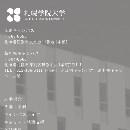
札
江別キャンパス
幌
〒069-8555
学
北海道江別市文京台11番地 [本部]
院
新札幌キャンパス
大
〒004-8666
学
北海道札幌市厚別区厚別中央1条5丁目1-1
TEL 011-386-8111［代表］ ※江別キャンパス・新札幌キャン
パス共通
サ
大学紹介
イ
学部・学科
ト
キャンパスライフ
マ
キャリア・就職支援
ッ
プ