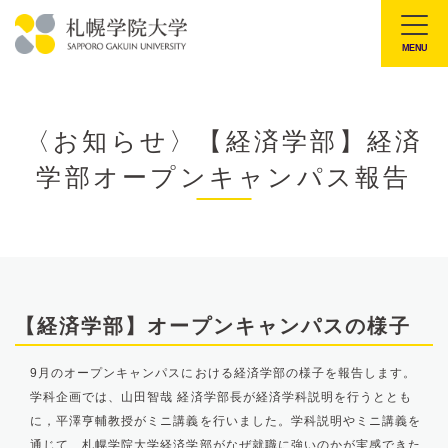
本
文
MENU
札
へ
幌
メ
学
ニ
〈お知らせ〉【経済学部】経済
院
ュ
学部オープンキャンパス報告
大
ー
学
へ
【経済学部】オープンキャンパスの様子
9月のオープンキャンパスにおける経済学部の様子を報告します。
学科企画では、山田智哉 経済学部長が経済学科説明を行うととも
に，平澤亨輔教授がミニ講義を行いました。学科説明やミニ講義を
通じて、札幌学院大学経済学部がなぜ就職に強いのかが実感できた