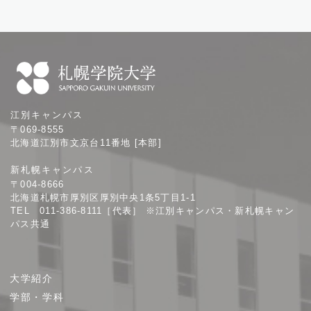
札
江別キャンパス
幌
〒069-8555
学
北海道江別市文京台11番地 [本部]
院
新札幌キャンパス
大
〒004-8666
学
北海道札幌市厚別区厚別中央1条5丁目1-1
TEL 011-386-8111［代表］ ※江別キャンパス・新札幌キャン
パス共通
サ
大学紹介
イ
学部・学科
ト