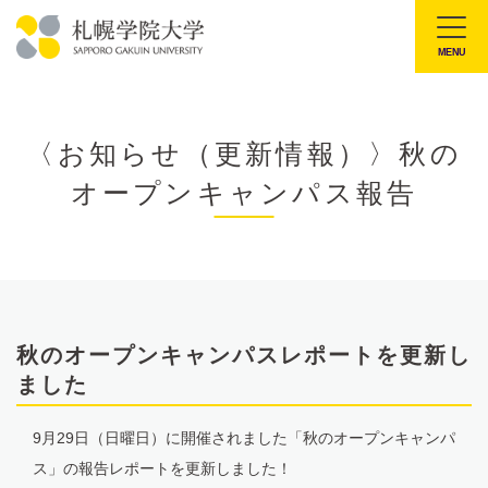
本
文
MENU
札
へ
幌
メ
学
ニ
〈お知らせ（更新情報）〉秋の
院
ュ
オープンキャンパス報告
大
ー
学
へ
秋のオープンキャンパスレポートを更新し
ました
9月29日（日曜日）に開催されました「秋のオープンキャンパ
ス」の報告レポートを更新しました！