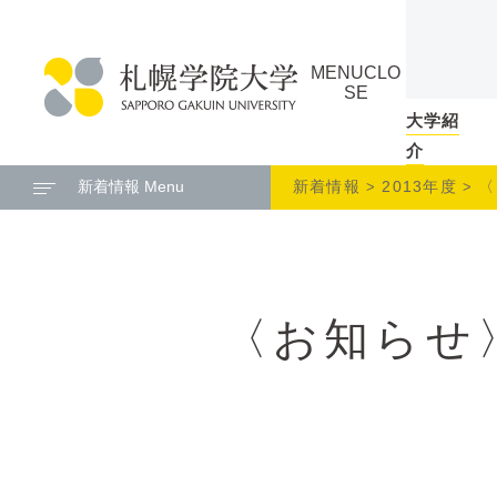
本
ペ
文
ー
MENU
CLO
へ
ジ
SE
メ
の
大学紹
札
ニ
ト
介
幌
ュ
ッ
新着情報 Menu
新着情報
2013年度
〈
学
ー
プ
院
へ
に
大
戻
学
る
〈お知らせ
メ
ニ
ュ
ー
へ
本