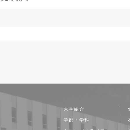
サ
大学紹介
イ
学部・学科
ト