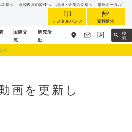
の皆様へ
高校教員の皆様へ
地域・企業の皆様へ
情報ポータル
デジタルパンフ
資料請求
情
国際交
研究活
サ
検
イ
索
流
動
ト
内
ました
動画を更新し