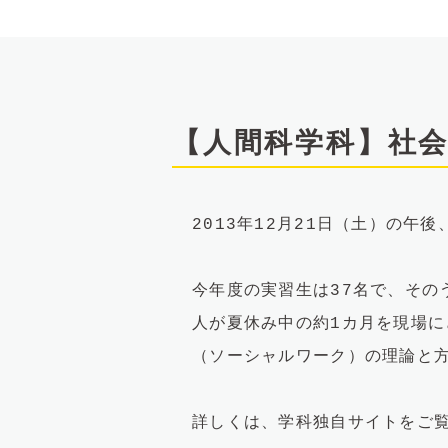
文
へ
【人間科学科】社
2013年12月21日（土）の
今年度の実習生は37名で、その
人が夏休み中の約1カ月を現場
（ソーシャルワーク）の理論と
詳しくは、学科独自サイトをご