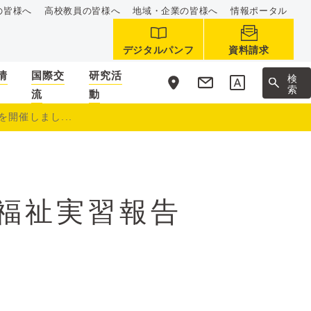
の皆様へ
高校教員の皆様へ
地域・企業の皆様へ
情報ポータル
デジタルパンフ
資料請求
情
国際交
研究活
サ
検
イ
索
流
動
ト
内
開催しまし...
福祉実習報告