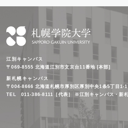
札
幌
江別キャンパス
学
〒069-8555
北海道江別市文京台11番地 [本部]
院
新札幌キャンパス
大
〒004-8666
北海道札幌市厚別区厚別中央1条5丁目1-1
学
TEL 011-386-8111［代表］ ※江別キャンパス・