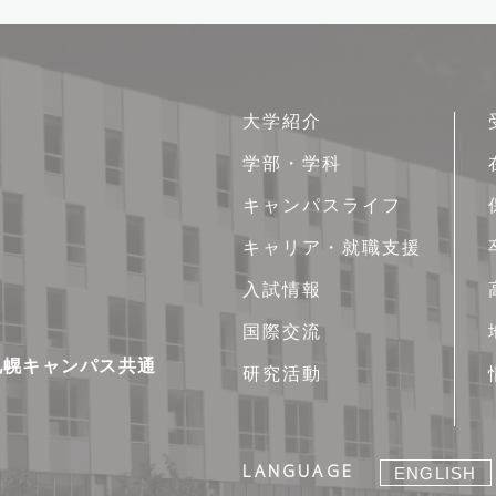
サ
大学紹介
イ
学部・学科
ト
キャンパスライフ
マ
ッ
キャリア・就職支援
プ
入試情報
国際交流
新札幌キャンパス共通
研究活動
LANGUAGE
ENGLISH