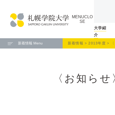
本
ペ
文
ー
MENU
CLO
へ
ジ
SE
メ
の
大学紹
札
ニ
ト
介
幌
ュ
ッ
新着情報 Menu
新着情報
2013年度
〈
学
ー
プ
院
へ
に
大
戻
学
る
〈お知らせ
メ
ニ
ュ
ー
へ
本