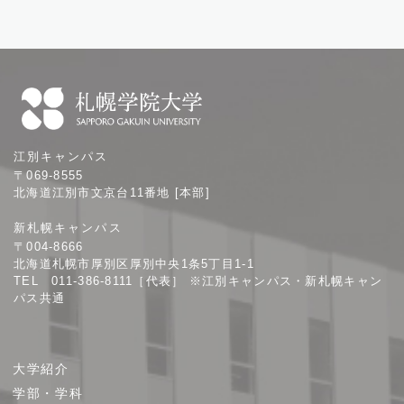
札
江別キャンパス
幌
〒069-8555
学
北海道江別市文京台11番地 [本部]
院
新札幌キャンパス
大
〒004-8666
学
北海道札幌市厚別区厚別中央1条5丁目1-1
TEL 011-386-8111［代表］ ※江別キャンパス・新札幌キャン
パス共通
サ
大学紹介
イ
学部・学科
ト