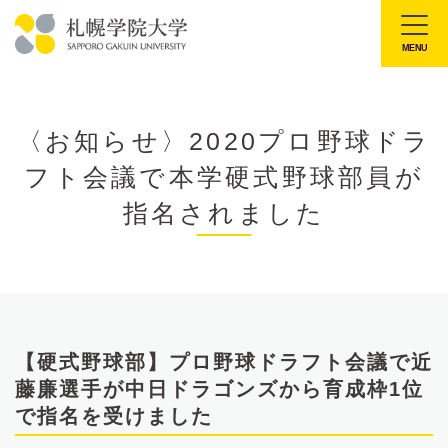
本
文
MENU
札
へ
幌
メ
学
ニ
〈お知らせ〉2020プロ野球ドラ
院
ュ
フト会議で本学硬式野球部員が
大
ー
学
指名されました
へ
【硬式野球部】プロ野球ドラフト会議で近
藤廉選手が中日ドラゴンズから育成枠1位
で指名を受けました