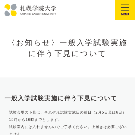
本
文
MENU
札
へ
幌
メ
学
ニ
〈お知らせ〉一般入学試験実施
院
ュ
に伴う下見について
大
ー
学
へ
一般入学試験実施に伴う下見について
試験会場の下見は、それぞれ試験実施日の前日（2月5日又は6日）
15時から16時までとします。
試験室内には入れませんのでご了承ください。上履きは必要ござい
ません。