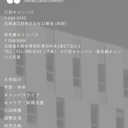
札
江別キャンパス
幌
〒069-8555
学
北海道江別市文京台11番地 [本部]
院
新札幌キャンパス
大
〒004-8666
学
北海道札幌市厚別区厚別中央1条5丁目1-1
TEL 011-386-8111［代表］ ※江別キャンパス・新札幌キャン
パス共通
サ
大学紹介
イ
学部・学科
ト
キャンパスライフ
マ
キャリア・就職支援
ッ
プ
入試情報
国際交流
研究活動