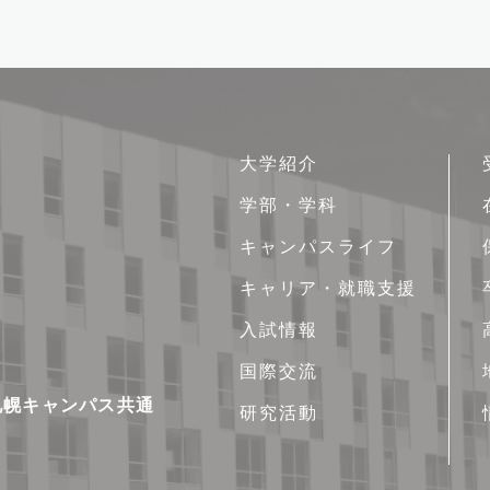
サ
大学紹介
イ
学部・学科
ト
キャンパスライフ
マ
ッ
キャリア・就職支援
プ
入試情報
国際交流
新札幌キャンパス共通
研究活動