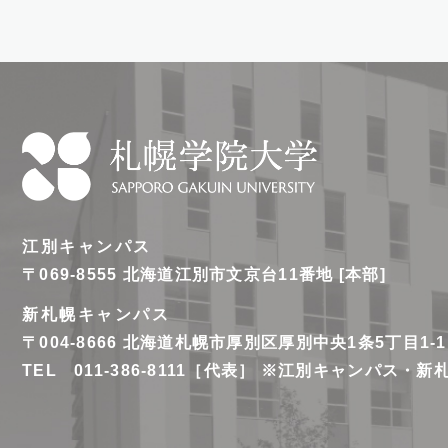
札
幌
江別キャンパス
学
〒069-8555
北海道江別市文京台11番地 [本部]
院
新札幌キャンパス
大
〒004-8666
北海道札幌市厚別区厚別中央1条5丁目1-1
学
TEL 011-386-8111［代表］ ※江別キャンパス・