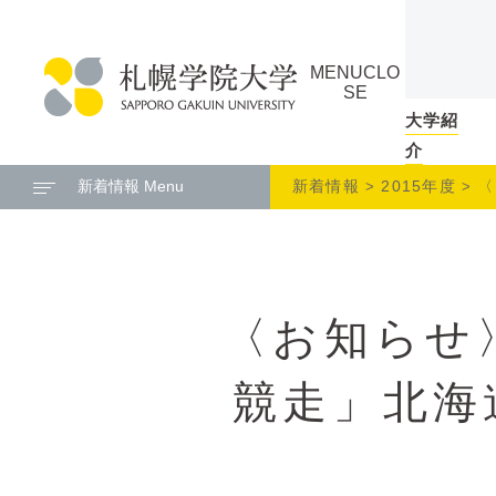
本
ペ
文
ー
MENU
CLO
へ
ジ
SE
メ
の
大学紹
札
ニ
ト
介
幌
ュ
ッ
新着情報 Menu
新着情報
2015年度
〈
学
ー
プ
院
へ
に
大
戻
学
る
〈お知らせ
メ
ニ
ュ
競走」北海
ー
へ
本