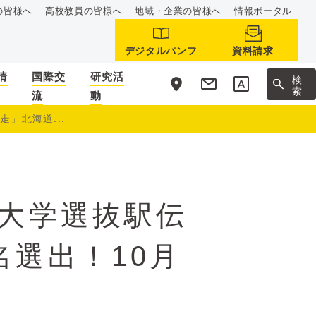
の皆様へ
高校教員の皆様へ
地域・企業の皆様へ
情報ポータル
デジタルパンフ
資料請求
情
国際交
研究活
サ
検
イ
索
流
動
ト
内
走」北海道...
本大学選抜駅伝
名選出！10月