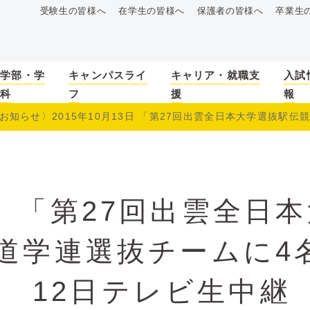
受験生の皆様へ
在学生の皆様へ
保護者の皆様へ
卒業生
学部・学
キャンパスライ
キャリア・就職支
入試
科
フ
援
報
お知らせ〉2015年10月13日 「第27回出雲全日本大学選抜駅伝競
〉「第27回出雲全日
道学連選抜チームに4
12日テレビ生中継