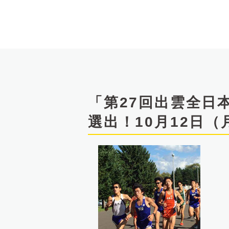
文
へ
「第27回出雲全日
選出！10月12日（