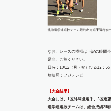
北海道学連選抜チーム最終出走選手選考会
なお、レースの模様は下記の時間帯
是非、ご覧ください。
日時：10/12（月・祝）ひる12：5
放映局：フジテレビ
【大会結果】
大会には、1区舛澤凌選手、3区進
道学連選抜チームは、総合成績2時間