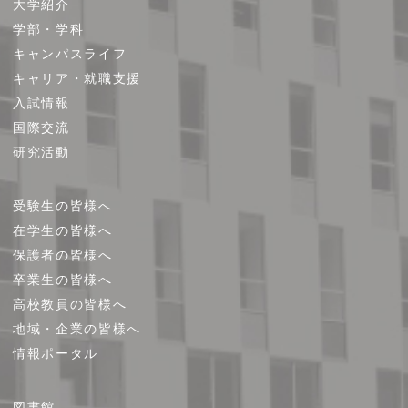
大学紹介
イ
学部・学科
ト
キャンパスライフ
マ
キャリア・就職支援
ッ
プ
入試情報
国際交流
研究活動
受験生の皆様へ
在学生の皆様へ
保護者の皆様へ
卒業生の皆様へ
高校教員の皆様へ
地域・企業の皆様へ
情報ポータル
図書館