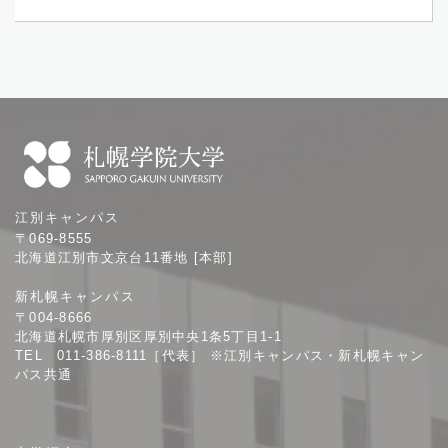
札
江別キャンパス
幌
〒069-8555
学
北海道江別市文京台11番地 [本部]
院
新札幌キャンパス
大
〒004-8666
学
北海道札幌市厚別区厚別中央1条5丁目1-1
TEL 011-386-8111［代表］ ※江別キャンパス・新札幌キャン
パス共通
サ