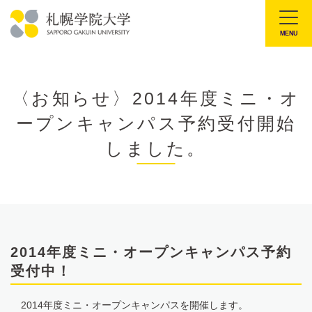
本
文
MENU
札
へ
幌
メ
学
ニ
〈お知らせ〉2014年度ミニ・オ
院
ュ
ープンキャンパス予約受付開始
大
ー
学
しました。
へ
2014年度ミニ・オープンキャンパス予約
受付中！
2014年度ミニ・オープンキャンパスを開催します。