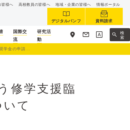
の皆様へ
高校教員の皆様へ
地域・企業の皆様へ
情報ポータル
デジタルパンフ
資料請求
情
国際交
研究活
サ
検
イ
索
流
動
ト
内
学金の申請...
う修学支援臨
ついて