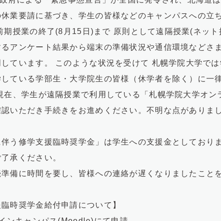
の休業要請に基づき、学生の皆様などのキャンパスへの立
期授業の終了(8月15日)まで 原則として遠隔授業(ネッ
るアンケート結果から端末の準備状況や通信環境などさま
しています。 このような状況を受けて 札幌学院大学で
学している学部生・大学院生の皆様（休学者を除く）に一律
 現在、学生が遠隔授業で利用している「札幌学院大学オン
確認いただき手続きをお進めください。不明な点がありま
伴う修学支援臨時奨学金」は学生への支援金としておりま
ご了承ください。
準備に時間を要し、皆様への連絡が遅くなりましたこと
援臨時奨学金給付申請について】
ンキャンパス(Moodle)にて申請