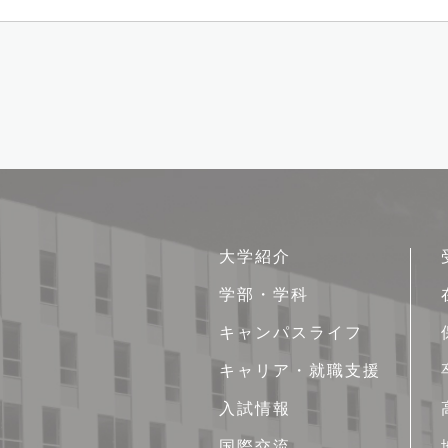
サ
大学紹介
イ
学部・学科
ト
キャンパスライフ
マ
ッ
キャリア・就職支援
プ
入試情報
国際交流