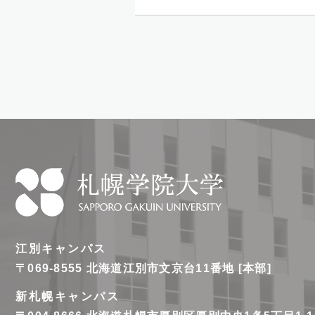
札
幌
江別キャンパス
学
〒069-8555
北海道江別市文京台11番地 [本部]
院
新札幌キャンパス
大