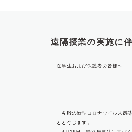
文
へ
遠隔授業の実施に
在学生および保護者の皆様へ
今般の新型コロナウイルス感染
とと存じます。
4月16日、特別措置法に基づ