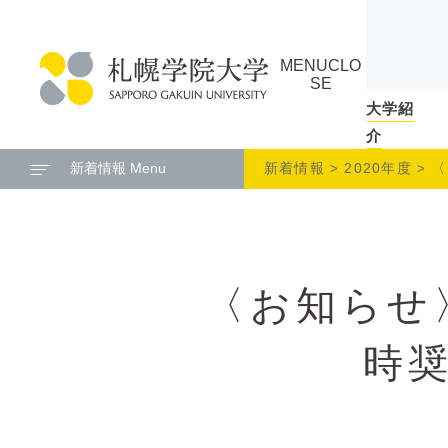
本
ペ
文
ー
MENU
CLO
へ
ジ
SE
メ
の
大学紹
札
ニ
ト
介
幌
ュ
ッ
新着情報 Menu
新着情報
2020年度
〈
学
ー
プ
院
へ
に
大
戻
学
る
〈お知らせ
メ
ニ
ュ
時
ー
へ
本