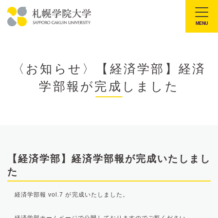
本
文
MENU
札
へ
幌
メ
学
ニ
〈お知らせ〉【経済学部】経済
院
ュ
学部報が完成しました
大
ー
学
へ
【経済学部】経済学部報が完成いたしまし
た
経済学部報 vol.7 が完成いたしました。