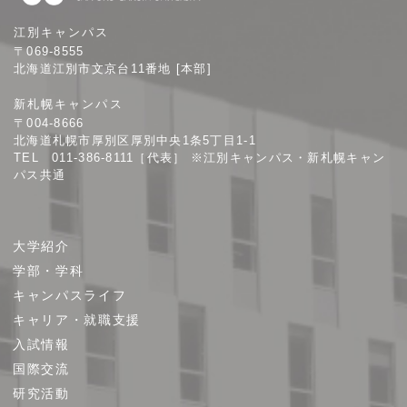
札
江別キャンパス
幌
〒069-8555
学
北海道江別市文京台11番地 [本部]
院
新札幌キャンパス
大
〒004-8666
学
北海道札幌市厚別区厚別中央1条5丁目1-1
TEL 011-386-8111［代表］ ※江別キャンパス・新札幌キャン
パス共通
サ
大学紹介
イ
学部・学科
ト
キャンパスライフ
マ
キャリア・就職支援
ッ
プ
入試情報
国際交流
研究活動