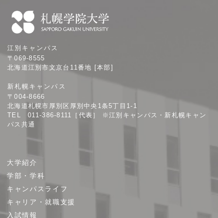
札
江別キャンパス
幌
〒069-8555
学
北海道江別市文京台11番地 [本部]
院
新札幌キャンパス
大
〒004-8666
学
北海道札幌市厚別区厚別中央1条5丁目1-1
TEL 011-386-8111［代表］ ※江別キャンパス・新札幌キャン
パス共通
サ
大学紹介
イ
学部・学科
ト
キャンパスライフ
マ
キャリア・就職支援
ッ
プ
入試情報