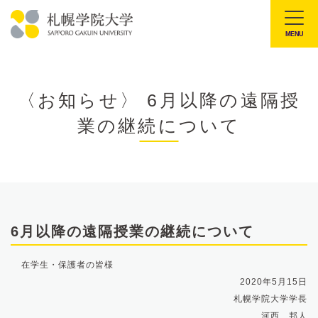
本
文
MENU
札
へ
幌
メ
学
ニ
〈お知らせ〉 6月以降の遠隔授
院
ュ
業の継続について
大
ー
学
へ
6月以降の遠隔授業の継続について
在学生・保護者の皆様
2020年5月15日
札幌学院大学学長
河西 邦人