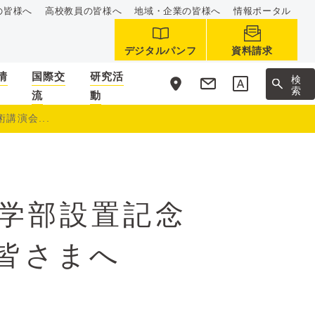
の皆様へ
高校教員の皆様へ
地域・企業の皆様へ
情報ポータル
デジタルパンフ
資料請求
情
国際交
研究活
サ
検
イ
索
流
動
ト
内
講演会...
理学部設置記念
皆さまへ