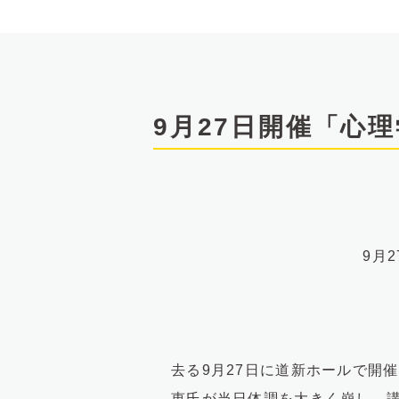
文
へ
9月27日開催「心
9月
去る9月27日に道新ホールで開
恵氏が当日体調を大きく崩し、