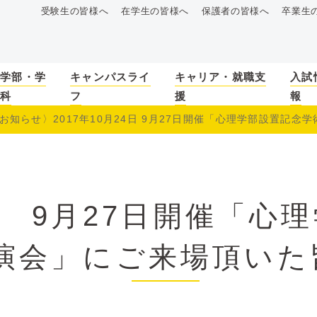
受験生の皆様へ
在学生の皆様へ
保護者の皆様へ
卒業生
学部・学
キャンパスライ
キャリア・就職支
入試
科
フ
援
報
お知らせ〉2017年10月24日 9月27日開催「心理学部設置記念学術
〉 9月27日開催「心
演会」にご来場頂いた