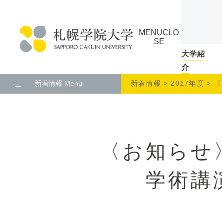
本
ペ
文
ー
MENU
CLO
へ
ジ
SE
メ
の
大学紹
札
ニ
ト
介
幌
ュ
ッ
新着情報 Menu
新着情報
2017年度
〈
学
ー
プ
院
へ
に
大
戻
学
る
〈お知らせ
メ
ニ
ュ
学術講
ー
へ
本