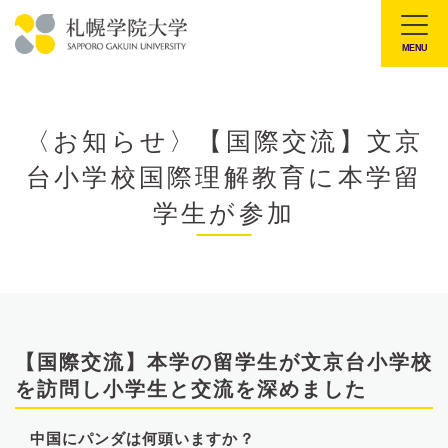
本
文
MENU
札
へ
幌
メ
学
ニ
〈お知らせ〉【国際交流】文京
院
ュ
台小学校国際理解教育に本学留
大
ー
学
学生が参加
へ
【国際交流】本学の留学生が文京台小学校
を訪問し小学生と交流を深めました
中国にパンダは何頭いますか？