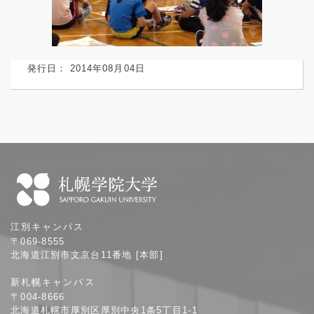
発行日： 2014年08月04日
札
江別キャンパス
幌
〒069-8555
学
北海道江別市文京台11番地 [本部]
院
新札幌キャンパス
大
〒004-8666
学
北海道札幌市厚別区厚別中央1条5丁目1-1