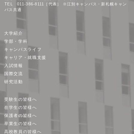
TEL 011-386-8111［代表］ ※江別キャンパス・新札幌キャン
パス共通
サ
大学紹介
イ
学部・学科
ト
キャンパスライフ
マ
キャリア・就職支援
ッ
プ
入試情報
国際交流
研究活動
受験生の皆様へ
在学生の皆様へ
保護者の皆様へ
卒業生の皆様へ
高校教員の皆様へ